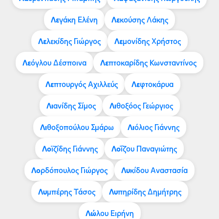
Λε
Λε
γάκη Ελένη
κούσης Λάκης
Λε
Λε
λεκίδης Γιώργος
μονίδης Χρήστος
Λε
Λε
όγλου Δέσποινα
πτοκαρίδης Κωνσταντίνος
Λε
Λε
πτουργός Αχιλλεύς
φτοκάρυα
Λι
Λι
ανίδης Σίμος
θοξόος Γεώργιος
Λι
Λι
θοξοπούλου Σμάρω
όλιος Γιάννης
Λο
Λο
ϊζίδης Γιάννης
ΐζου Παναγιώτης
Λο
Λυ
ρδόπουλος Γιώργος
κίδου Αναστασία
Λυ
Λυ
μπέρης Τάσος
πηρίδης Δημήτρης
Λώ
λου Ειρήνη