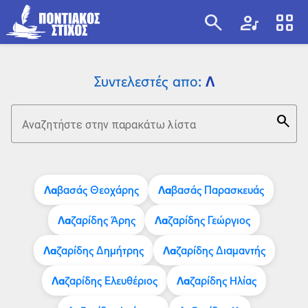
search
artist
view_cozy
search
Λ
Συντελεστές απο:
search
Αναζητήστε στην παρακάτω λίστα
Λα
Λα
βασάς Θεοχάρης
βασάς Παρασκευάς
Λα
Λα
ζαρίδης Άρης
ζαρίδης Γεώργιος
Λα
Λα
ζαρίδης Δημήτρης
ζαρίδης Διαμαντής
Λα
Λα
ζαρίδης Ελευθέριος
ζαρίδης Ηλίας