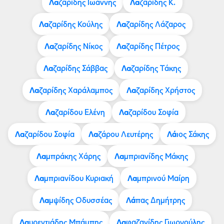
Λα
Λα
ζαρίδης Ιωάννης
ζαρίδης Κ.
Λα
Λα
ζαρίδης Κούλης
ζαρίδης Λάζαρος
Λα
Λα
ζαρίδης Νίκος
ζαρίδης Πέτρος
Λα
Λα
ζαρίδης Σάββας
ζαρίδης Τάκης
Λα
Λα
ζαρίδης Χαράλαμπος
ζαρίδης Χρήστος
Λα
Λα
ζαρίδου Ελένη
ζαρίδου Σοφία
Λα
Λα
Λά
ζαρίδου Σοφία
ζάρου Λευτέρης
ιος Σάκης
Λα
Λα
μπράκης Χάρης
μπριανίδης Μάκης
Λα
Λα
μπριανίδου Κυριακή
μπρινού Μαίρη
Λα
Λά
μψίδης Οδυσσέας
πας Δημήτρης
Λα
Λα
υρεντιάδης Μπάμπης
φαζανίδης Γιωργούλης