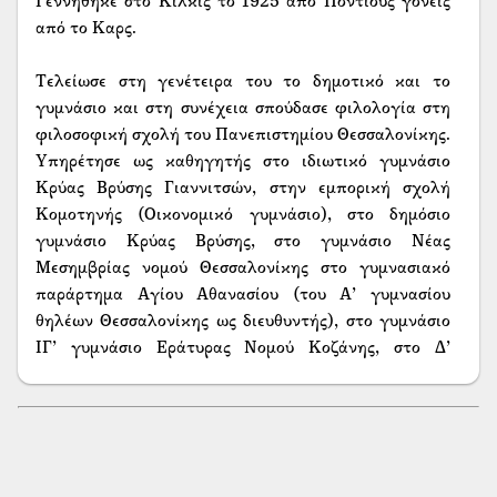
Γεννήθηκε στο Κιλκίς το 1925 από Ποντίους γονείς
από το Καρς.
Τελείωσε στη γενέτειρα του το δημοτικό και το
γυμνάσιο και στη συνέχεια σπούδασε φιλολογία στη
φιλοσοφική σχολή του Πανεπιστημίου Θεσσαλονίκης.
Υπηρέτησε ως καθηγητής στο ιδιωτικό γυμνάσιο
Κρύας Βρύσης Γιαννιτσών, στην εμπορική σχολή
Κομοτηνής (Οικονομικό γυμνάσιο), στο δημόσιο
γυμνάσιο Κρύας Βρύσης, στο γυμνάσιο Νέας
Μεσημβρίας νομού Θεσσαλονίκης στο γυμνασιακό
παράρτημα Αγίου Αθανασίου (του Α’ γυμνασίου
θηλέων Θεσσαλονίκης ως διευθυντής), στο γυμνάσιο
ΙΓ’ γυμνάσιο Εράτυρας Νομού Κοζάνης, στο Δ’
γυμνάσιο Θεσσαλονίκης και, με απόσπαση, στο
λυκειακό τμήμα της Θεολογικής Σχολής της Χάλκης,
στην Κωνσταντινούπολη, από το 1975 έως το 1980.
Επίσης, ως γυμνασιάρχης στο Α’ γυμνάσιο αρρένων
Αλεξάνδρειας νομού Ημαθίας, στο Β’γυμνάσιο και Β’