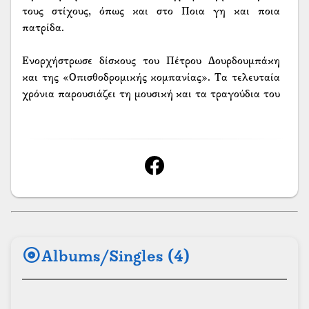
τους στίχους, όπως και στο Ποια γη και ποια
πατρίδα.
Ενορχήστρωσε δίσκους του Πέτρου Δουρδουμπάκη
και της «Οπισθοδρομικής κομπανίας». Τα τελευταία
χρόνια παρουσιάζει τη μουσική και τα τραγούδια του
με το δικό του συγκρότημα. Στη δισκογραφία του
ανήκουν ο Ίκαρος, με ορχηστρική μουσική, Το
στεφάνι, με τη Σοφία Ασσυχίδου και Νύχτα με
αστέρια, με τη Λιζέτα Καλημέρη και τον Κώστα
Παυλίδη.
album
Albums/Singles (4)