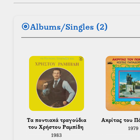
album
Albums/Singles (2)
 Τα ποντιακά τραγούδια 
 Ακρίτας του Π
του Χρήστου Ραμπίδη 
1979
1983