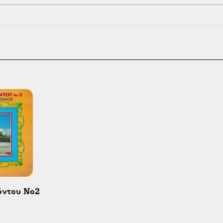
όντου Νο2 