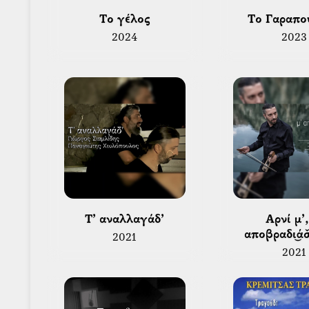
 Το γέλος 
 Το Γαραπο
2024
2023
 Τ’ αναλλαγάδ’ 
 Αρνί μ’, μ’ 
αποβραδι͜άσ
2021
2021