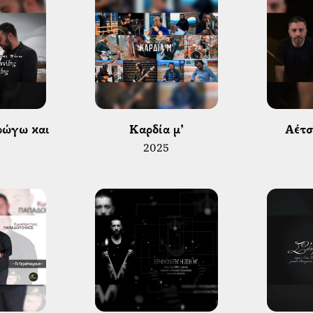
 Καρδία μ’ 
 Αέτσ
 
2025