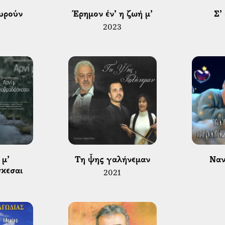
υρούν 
 Έρημον έν’ η ζωή μ’ 
 Σ’
2023
 Τη ψ̌ης γαλήνεμαν 
 Να
̌κεσαι 
2021