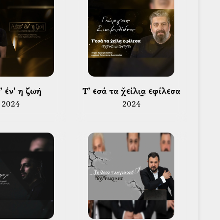
’ έν’ η ζωή 
 Τ’ εσά τα χ̌είλι͜α εφίλεσα 
2024
2024