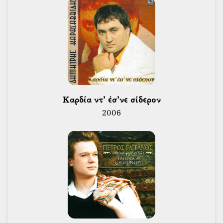
Ολυμπιακούς Αγώνες του Πεκίνου.
Διδάσκει παραδοσιακά κρουστά στο Ωδείο Αθηνών.
 Καρδία ντ’ έσ’νε σίδερον 
2006