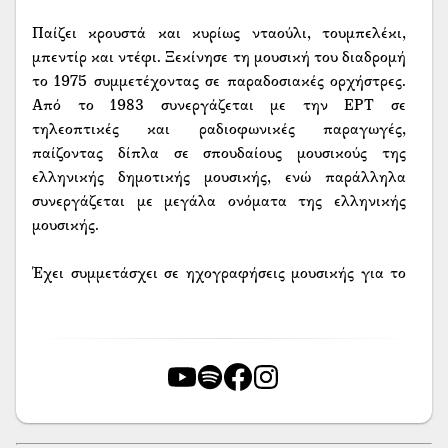
Παίζει κρουστά και κυρίως νταούλι, τουμπελέκι,
μπεντίρ και ντέφι. Ξεκίνησε τη μουσική του διαδρομή
το 1975 συμμετέχοντας σε παραδοσιακές ορχήστρες.
Από το 1983 συνεργάζεται με την ΕΡΤ σε
τηλεοπτικές και ραδιοφωνικές παραγωγές,
παίζοντας δίπλα σε σπουδαίους μουσικούς της
ελληνικής δημοτικής μουσικής, ενώ παράλληλα
συνεργάζεται με μεγάλα ονόματα της ελληνικής
μουσικής.
Έχει συμμετάσχει σε ηχογραφήσεις μουσικής για το
θέατρο και τον κινηματογράφο σε έργα διαφόρων
συνθετών. Από το 1994 έως το 1997 ήταν μέλος της
Κρατικής Ορχήστρας Ελληνικής Μουσικής (ΚΟΕΜ)
υπό την διεύθυνση του Σταύρου Ξαρχάκου. Έχει
συνεργαστεί με το Μέγαρο Μουσικής σε διάφορες
παραγωγές και έχει πάρει μέρος σε διεθνή και
ελληνικά φεστιβάλ (Womad, Athens Ethnic Jazz