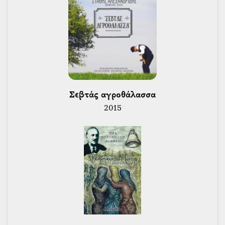
 Σεβτάς αγροθάλασσα 
2015