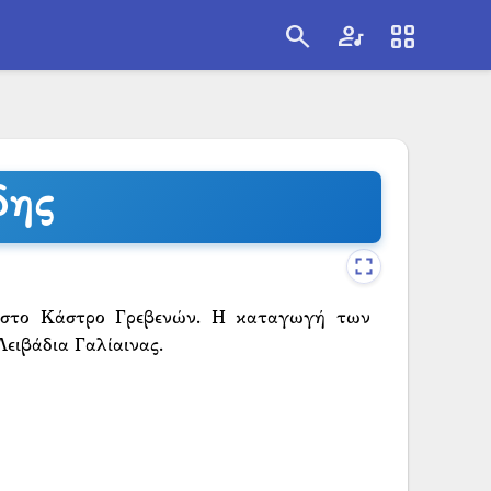
search
artist
view_cozy
search
δης
 στο Κάστρο Γρεβενών. Η καταγωγή των
ειβάδια Γαλίαινας.