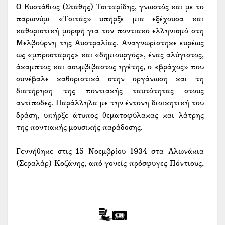
Ο Ευστάθιος (Στάθης) Τσιταρίδης, γνωστός και με το
παρωνύμι «Τσιτάς» υπήρξε μια εξέχουσα και
καθοριστική μορφή για τον ποντιακό ελληνισμό στη
Μελβούρνη της Αυστραλίας. Αναγνωρίστηκε ευρέως
ως «μπροστάρης» και «δημιουργός», ένας αλύγιστος,
άκαμπτος και ασυμβίβαστος ηγέτης, ο «βράχος» που
συνέβαλε καθοριστικά στην οργάνωση και τη
διατήρηση της ποντιακής ταυτότητας στους
αντίποδες. Παράλληλα με την έντονη διοικητική του
δράση, υπήρξε άτυπος θεματοφύλακας και λάτρης
της ποντιακής μουσικής παράδοσης.
Γεννήθηκε στις 15 Νοεμβρίου 1934 στα Αλωνάκια
(Σεραλάρ) Κοζάνης, από γονείς πρόσφυγες Πόντιους,
τον Γεώργιο και την Ελένη, με καταγωγή από την
Άγουρσα της Ματσούκας. Μετά την ολοκλήρωση των
γυμνασιακών του σπουδών το 1955 και την
εκπλήρωση της στρατιωτικής του θητείας (1956-
1958), εργάστηκε αρχικά ως καπνοκαλλιεργητής.