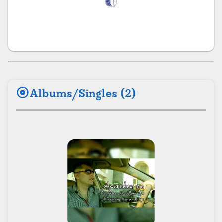
album
Albums/Singles (2)