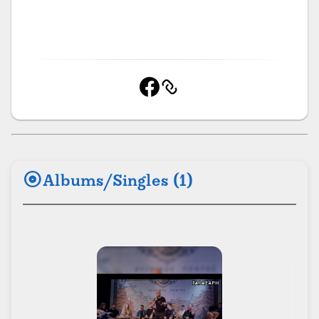
album
Albums/Singles (1)