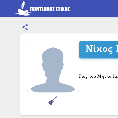
share
Νίκος 
Γιος του Μήτκα Ι