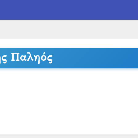
ης Παληός