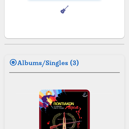
album
Albums/Singles (3)