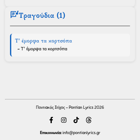
lyrics
Τραγούδια (1)
Τ’ έμορφα τα κορτσόπα
- Τ’ έμορφα τα κορτσόπα
Ποντιακός Στίχος - Pontian Lyrics 2026
Επικοινωνία:
info
@pontianlyrics.gr