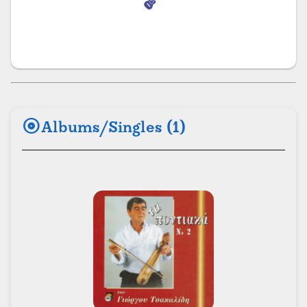
album
Albums/Singles (1)