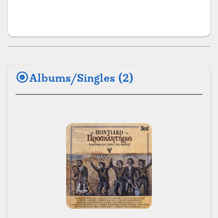
album
Albums/Singles (2)