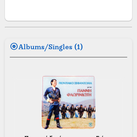
album
Albums/Singles (1)