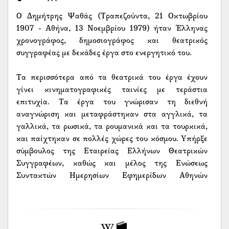
Ο Δημήτρης Ψαθάς (Τραπεζούντα, 21 Οκτωβρίου
1907 - Αθήνα, 13 Νοεμβρίου 1979) ήταν Έλληνας
χρονογράφος, δημοσιογράφος και θεατρικός
συγγραφέας με δεκάδες έργα στο ενεργητικό του.
Τα περισσότερα από τα θεατρικά του έργα έχουν
γίνει κινηματογραφικές ταινίες με τεράστια
επιτυχία. Τα έργα του γνώρισαν τη διεθνή
αναγνώριση και μεταφράστηκαν στα αγγλικά, τα
γαλλικά, τα ρωσικά, τα ρουμανικά και τα τουρκικά,
και παίχτηκαν σε πολλές χώρες του κόσμου. Υπήρξε
σύμβουλος της Εταιρείας Ελλήνων Θεατρικών
Συγγραφέων, καθώς και μέλος της Ενώσεως
Συντακτών Ημερησίων Εφημερίδων Αθηνών
(ΕΣΗΕΑ).
Ο Δημήτρης Ψαθάς έχει καταγωγή από την Τένεδο,
αλλά γεννήθηκε στην Τραπεζούντα του Πόντου τον