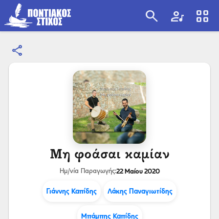
search
artist
view_cozy
share
search
Μη φοάσαι καμίαν
22 Μαίου 2020
Ημ/νία Παραγωγής:
Γιάννης Καπίδης
Λάκης Παναγιωτίδης
Μπάμπης Καπίδης