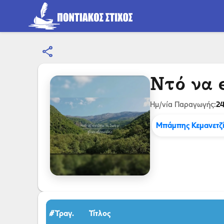
share
Ντό να 
24
Ημ/νία Παραγωγής:
Μπάμπης Κεμανετζ
#Τραγ.
Τίτλος