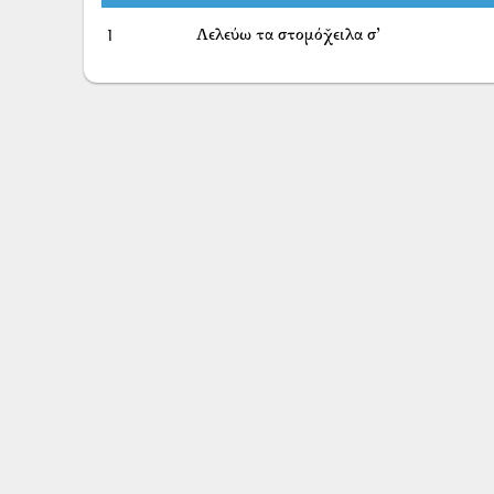
1
Λελεύω τα στομόχ̌ειλα σ’