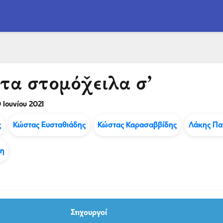
τα στομόχ̌ειλα σ’
 Ιουνίου 2021
ς
Κώστας Ευσταθιάδης
Κώστας Καρασαββίδης
Λάκης Πα
δη
Στιχουργοί