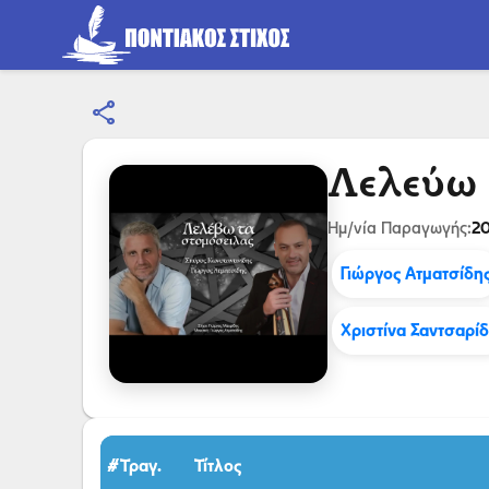
share
Λελεύω 
20
Ημ/νία Παραγωγής:
Γιώργος Ατματσίδη
Χριστίνα Σαντσαρί
#Τραγ.
Τίτλος