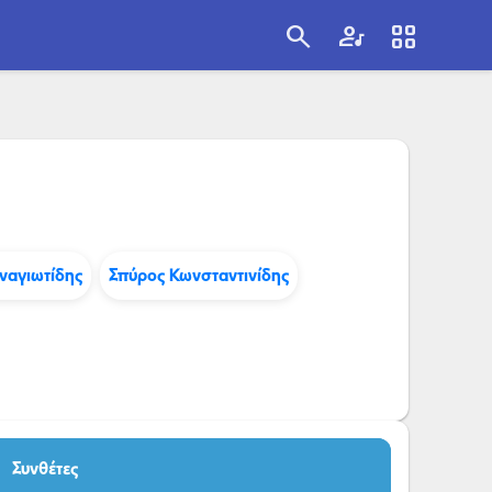
search
artist
view_cozy
search
ναγιωτίδης
Σπύρος Κωνσταντινίδης
Συνθέτες