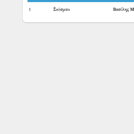
1
Σ̌κίσμαν
Βασίλης 