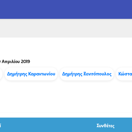
 Απριλίου 2019
Δημήτρης Καραντωνίου
Δημήτρης Ξενιτόπουλος
Κώστα
ί
Συνθέτες