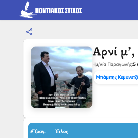
share
Αρνί μ’,
5 
Ημ/νία Παραγωγής:
Μπάμπης Κεμανετζ
#Τραγ.
Τίτλος