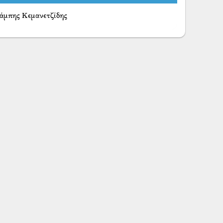
μπης Κεμανετζίδης