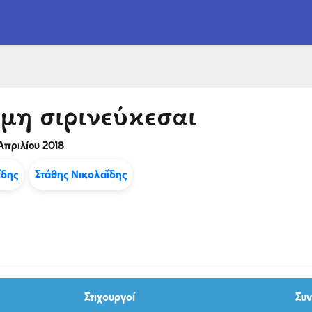
 μη σιρινεύκεσαι
Απριλίου 2018
ίδης
Στάθης Νικολαΐδης
Στιχουργοί
Συν