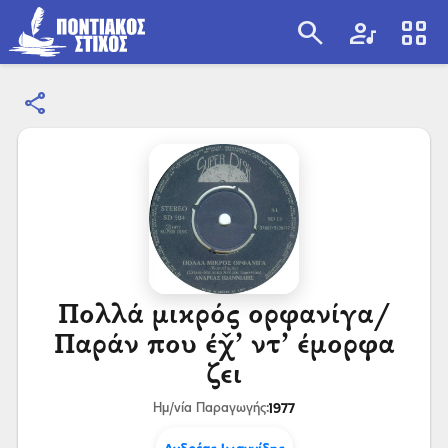
search
artist
view_cozy
share
search
Πολλά μικρός ορφανίγα/
Παράν που έχ̌’ ντ’ έμορφα
ζει
1977
Ημ/νία Παραγωγής: