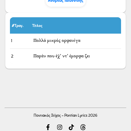
Ανδρέας Ιωαννίδης
#Τραγ.
Τίτλος
1
Πολλά μικρός ορφανίγα
2
Παράν που έχ̌’ ντ’ έμορφα ζει
Ποντιακός Στίχος - Pontian Lyrics 2026