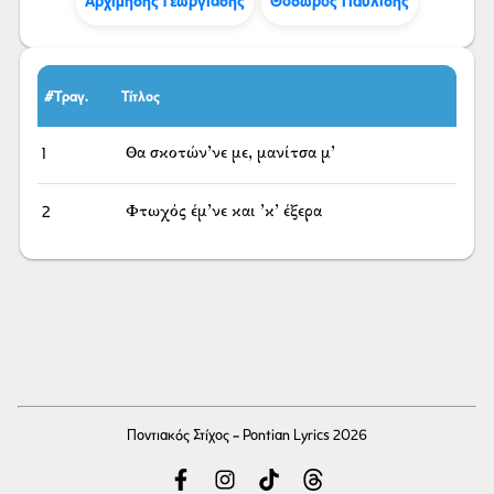
Αρχιμήδης Γεωργιάδης
Θόδωρος Παυλίδης
#Τραγ.
Τίτλος
1
Θα σκοτών’νε με, μανίτσα μ’
2
Φτωχός έμ’νε και ’κ’ έξερα
Ποντιακός Στίχος - Pontian Lyrics 2026