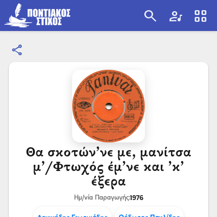
search
artist
view_cozy
share
search
Θα σκοτών’νε με, μανίτσα
μ’/Φτωχός έμ’νε και ’κ’
έξερα
1976
Ημ/νία Παραγωγής: