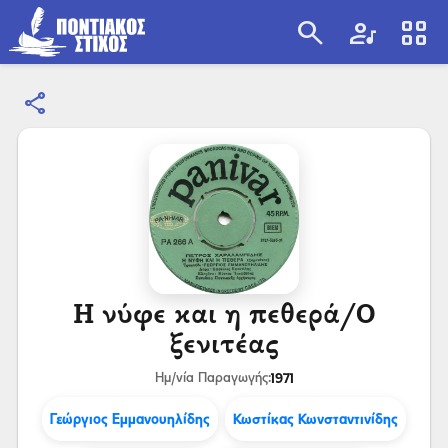
search
artist
view_cozy
share
search
Η νύφε και η πεθερά/Ο
ξενιτέας
1971
Ημ/νία Παραγωγής:
Γεώργιος Εμμανουηλίδης
Κωστίκας Κωνσταντινίδης