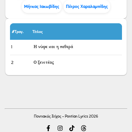
Μήτκας Ιακωβίδης
Πέτρος Χαραλαμπίδης
#Τραγ.
Τίτλος
1
Η νύφε και η πεθερά
2
Ο ξενιτέας
Ποντιακός Στίχος - Pontian Lyrics 2026