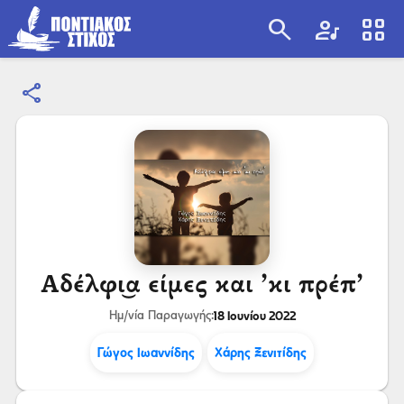
search
artist
view_cozy
share
search
Αδέλφι͜α είμες και ’κι πρέπ’
18 Ιουνίου 2022
Ημ/νία Παραγωγής:
Γώγος Ιωαννίδης
Χάρης Ξενιτίδης