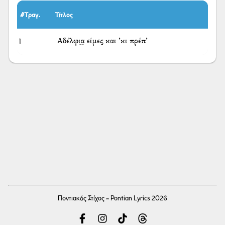
#Τραγ.
Τίτλος
1
Αδέλφι͜α είμες και ’κι πρέπ’
Ποντιακός Στίχος - Pontian Lyrics 2026