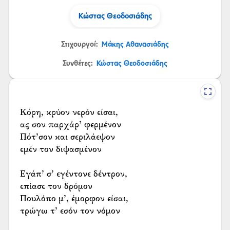
Κώστας Θεοδοσιάδης
Στιχουργοί:
Μάκης Αθανασιάδης
Συνθέτες:
Κώστας Θεοδοσιάδης
Κόρη, κρύον νερόν είσαι,
ας σον παρχάρ’ φερμένον
Πότ’σον και σεριλάεψον
εμέν τον διψασμένον
Εγάπ’ σ’ εγέντονε δέντρον,
επίασε τον δρόμον
Πουλόπο μ’, έμορφον είσαι,
τρώγω τ’ εσόν τον νόμον