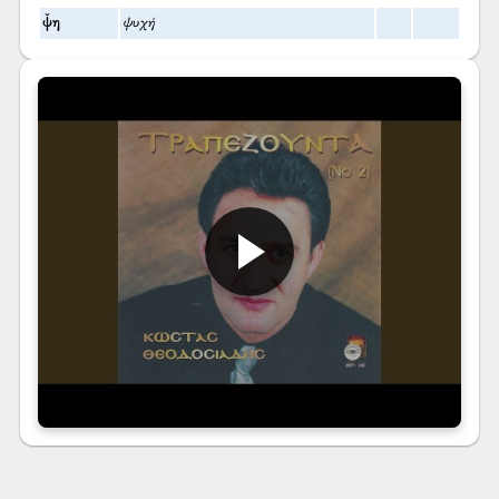
ψ̌η
ψυχή