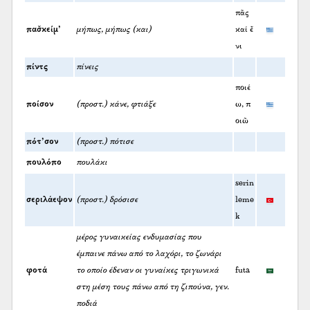
πᾶς
πασ̌κείμ’
μήπως, μήπως (και)
καί ἔ
νι
πίντς
πίνεις
ποιέ
ποίσον
(προστ.) κάνε, φτιάξε
ω, π
οιῶ
πότ’σον
(προστ.) πότισε
πουλόπο
πουλάκι
serin
σεριλάεψον
(προστ.) δρόσισε
leme
k
μέρος γυναικείας ενδυμασίας που
έμπαινε πάνω από το λαχόρι, το ζωνάρι
φοτά
το οποίο έδεναν οι γυναίκες τριγωνικά
futa
στη μέση τους πάνω από τη ζιπούνα, γεν.
ποδιά