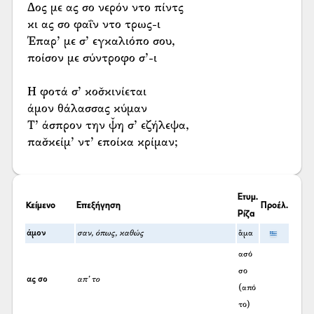
Δος με ας σο νερόν ντο πίντς
κι ας σο φαΐν ντο τρως-ι
Έπαρ’ με σ’ εγκαλιόπο σου,
ποίσον με σύντροφο σ’-ι
Η φοτά σ’ κοσ̌κινίεται
άμον θάλασσας κύμαν
Τ’ άσπρον την ψ̌η σ’ εζήλεψα,
πασ̌κείμ’ ντ’ εποίκα κρίμαν;
Ετυμ.
Κείμενο
Επεξήγηση
Προέλ.
Ρίζα
άμον
σαν, όπως, καθώς
ἅμα
ασό
σο
ας σο
απ’ το
(από
το)