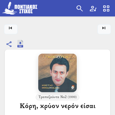
search
artist
view_cozy
search
skip_previous
skip_next
share
Τραπεζούντα Νο2
(1999)
Κόρη, κρύον νερόν είσαι