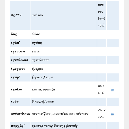
ασό
σον
ας σον
απ’ τον
(από
τον)
δος
δώσε
εγάπ’
αγάπη
εγέντονε
έγινε
εγκαλιόπο
αγκαλίτσα
έμορφον
όμορφο
έπαρ’
(προστ.) πάρε
ποιέ
εποίκα
έκανα, έφτιαξα
ω-ῶ
εσόν
δικός/ή/ό σου
κόσκ
κοσ̌κινίεται
κοσκινίζεται, κουνιέται σαν κόσκινο
ινον
παρχάρ’
ορεινός τόπος θερινής βοσκής