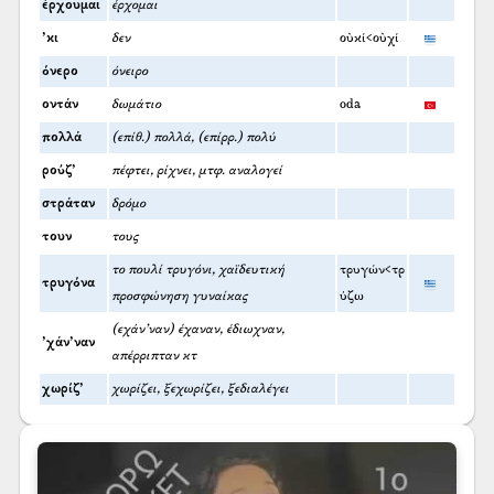
έρχουμαι
έρχομαι
’κι
δεν
οὐκί<οὐχί
όνερο
όνειρο
οντάν
δωμάτιο
oda
πολλά
(επίθ.) πολλά, (επίρρ.) πολύ
ρούζ’
πέφτει, ρίχνει, μτφ. αναλογεί
στράταν
δρόμο
τουν
τους
το πουλί τρυγόνι, χαϊδευτική
τρυγών<τρ
τρυγόνα
προσφώνηση γυναίκας
ύζω
(εχάν’ναν) έχαναν, έδιωχναν,
’χάν’ναν
απέρριπταν κτ
χωρίζ’
χωρίζει, ξεχωρίζει, ξεδιαλέγει