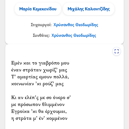
Μαρία Κεμεκενίδου
Μιχάλης Καλιοντζίδης
Στιχουργοί:
Χρύσανθος Θεοδωρίδης
Συνθέτες:
Χρύσανθος Θεοδωρίδης
Εμέν και το γιαβρόπο μου
έναν στράταν χωρίζ’ μας
Τ’ αμαρτίας εμουν πολλά,
κοινωνίαν ’κι ρούζ’ μας
Κι αν ελέπ’ς με σο όνερο σ’
με πρόσωπον θλιμμένον
Εγροίκα ’κι θα έρχουμαι,
η στράτα μ’ έν’ κομμένον