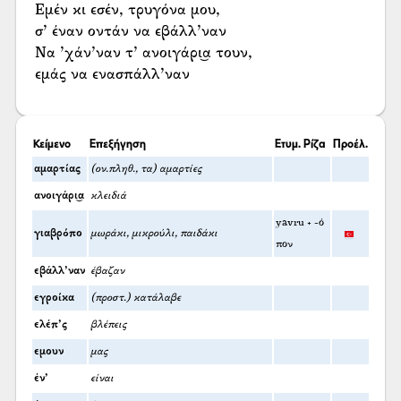
Εμέν κι εσέν, τρυγόνα μου,
σ’ έναν οντάν να εβάλλ’ναν
Να ’χάν’ναν τ’ ανοιγάρι͜α τουν,
εμάς να ενασπάλλ’ναν
Κείμενο
Επεξήγηση
Ετυμ. Ρίζα
Προέλ.
αμαρτίας
(ον.πληθ., τα) αμαρτίες
ανοιγάρι͜α
κλειδιά
yavru + -ό
γιαβρόπο
μωράκι, μικρούλι, παιδάκι
πον
εβάλλ’ναν
έβαζαν
εγροίκα
(προστ.) κατάλαβε
ελέπ’ς
βλέπεις
εμουν
μας
έν’
είναι