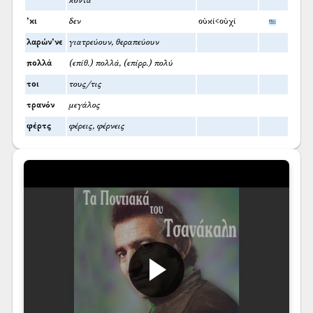
κοντά
’κι
δεν
οὐκί<οὐχί
λαρών’νε
γιατρεύουν, θεραπεύουν
πολλά
(επίθ.) πολλά, (επίρρ.) πολύ
τοι
τους/τις
τρανόν
μεγάλος
φέρτς
φέρεις, φέρνεις