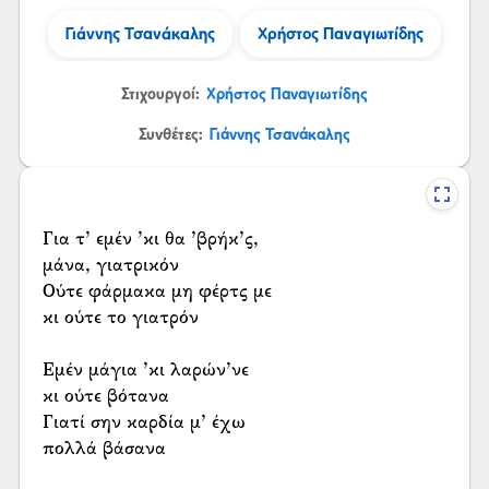
Γιάννης Τσανάκαλης
Χρήστος Παναγιωτίδης
Στιχουργοί:
Χρήστος Παναγιωτίδης
Συνθέτες:
Γιάννης Τσανάκαλης
Για τ’ εμέν ’κι θα ’βρήκ’ς,
μάνα, γιατρικόν
Ούτε φάρμακα μη φέρτς με
κι ούτε το γιατρόν
Εμέν μάγια ’κι λαρών’νε
κι ούτε βότανα
Γιατί σην καρδία μ’ έχω
πολλά βάσανα