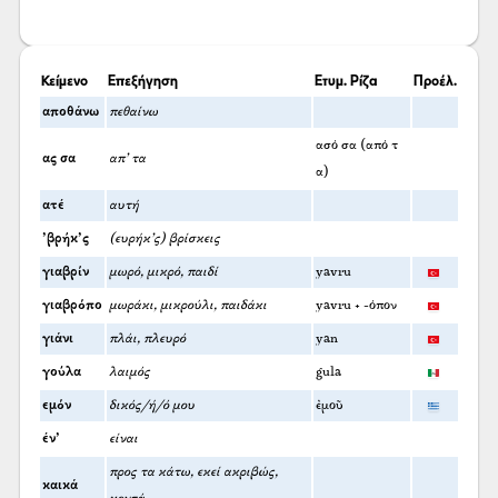
Κείμενο
Επεξήγηση
Ετυμ. Ρίζα
Προέλ.
αποθάνω
πεθαίνω
ασό σα (από τ
ας σα
απ’ τα
α)
ατέ
αυτή
’βρήκ’ς
(ευρήκ’ς) βρίσκεις
γιαβρίν
μωρό, μικρό, παιδί
yavru
γιαβρόπο
μωράκι, μικρούλι, παιδάκι
yavru + -όπον
γιάνι
πλάι, πλευρό
yan
γούλα
λαιμός
gula
εμόν
δικός/ή/ό μου
ἐμοῦ
έν’
είναι
προς τα κάτω, εκεί ακριβώς,
καικά