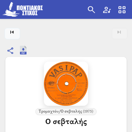
search
artist
view_cozy
search
skip_previous
skip_next
share
Τρομαχτόν/Ο σεβταλής
(1975)
Ο σεβταλής