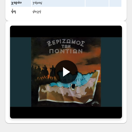
χαράν
γάμος
ψ̌η
ψυχή