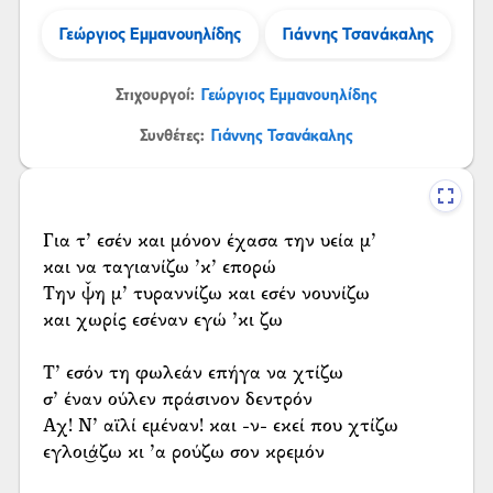
Γεώργιος Εμμανουηλίδης
Γιάννης Τσανάκαλης
Στιχουργοί:
Γεώργιος Εμμανουηλίδης
Συνθέτες:
Γιάννης Τσανάκαλης
Για τ’ εσέν και μόνον έχασα την υεία μ’
και να ταγιανίζω ’κ’ επορώ
Την ψ̌η μ’ τυραννίζω και εσέν νουνίζω
και χωρίς εσέναν εγώ ’κι ζω
Τ’ εσόν τη φωλεάν επήγα να χτίζω
σ’ έναν ούλεν πράσινον δεντρόν
Αχ! Ν’ αϊλί εμέναν! και -ν- εκεί που χτίζω
εγλοι͜άζω κι ’α ρούζω σον κρεμόν