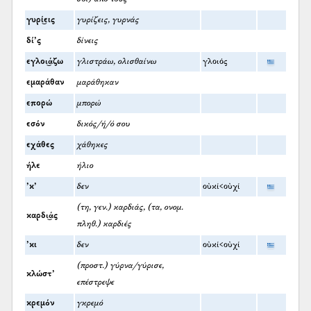
γυρί͜εις
γυρίζεις, γυρνάς
δί’ς
δίνεις
εγλοι͜άζω
γλιστράω, ολισθαίνω
γλοιός
εμαράθαν
μαράθηκαν
επορώ
μπορώ
εσόν
δικός/ή/ό σου
εχάθες
χάθηκες
ήλε
ήλιο
’κ’
δεν
οὐκί<οὐχί
(τη, γεν.) καρδιάς, (τα, ονομ.
καρδι͜άς
πληθ.) καρδιές
’κι
δεν
οὐκί<οὐχί
(προστ.) γύρνα/γύρισε,
κλώστ’
επέστρεψε
κρεμόν
γκρεμό