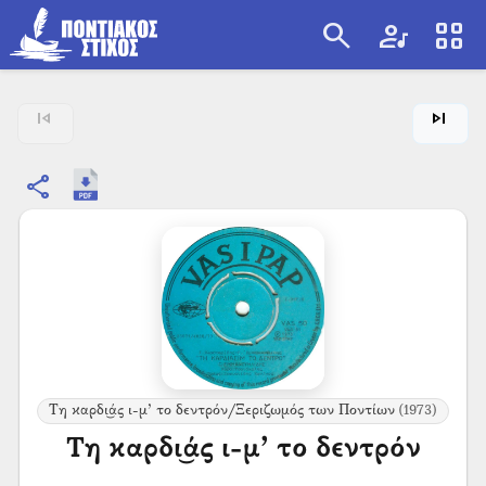
search
artist
view_cozy
search
skip_previous
skip_next
share
Τη καρδι͜άς ι-μ’ το δεντρόν/Ξεριζωμός των Ποντίων
(1973)
Τη καρδι͜άς ι-μ’ το δεντρόν