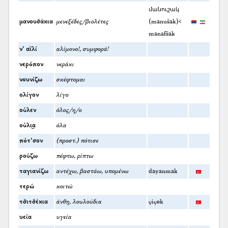
մանուշակ
μανουσ̌άκια
μενεξέδες/βιολέτες
(manušak)<
manafšak
ν’ αϊλί
αλίμονο!, συμφορά!
νερόπον
νεράκι
νουνίζω
σκέφτομαι
ολίγον
λίγο
ούλεν
όλος/η/ο
ούλι͜α
όλα
πότ’σον
(προστ.) πότισε
ρούζω
πέφτω, ρίπτω
ταγιανίζω
αντέχω, βαστάω, υπομένω
dayanmak
τερώ
κοιτώ
τσ̌ιτσ̌έκια
άνθη, λουλούδια
çiçek
υεία
υγεία