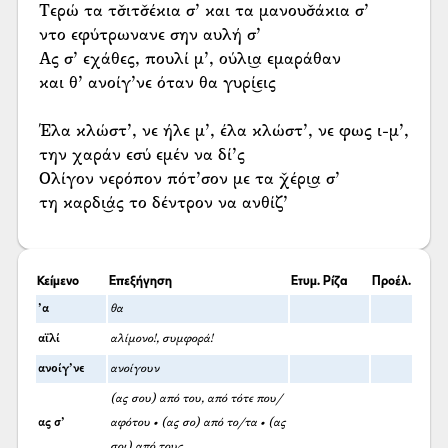
Τερώ τα τσ̌ιτσ̌έκια σ’ και τα μανουσ̌άκια σ’
ντο εφύτρωνανε σην αυλή σ’
Ας σ’ εχάθες, πουλί μ’, ούλι͜α εμαράθαν
και θ’ ανοίγ’νε όταν θα γυρί͜εις
Έλα κλώστ’, νε ήλε μ’, έλα κλώστ’, νε φως ι-μ’,
την χαράν εσύ εμέν να δί’ς
Ολίγον νερόπον πότ’σον με τα χ̌έρι͜α σ’
τη καρδι͜άς το δέντρον να ανθίζ’
Κείμενο
Επεξήγηση
Ετυμ. Ρίζα
Προέλ.
’α
θα
αϊλί
αλίμονο!, συμφορά!
ανοίγ’νε
ανοίγουν
(ας σου) από του, από τότε που/
ας σ’
αφότου • (ας σο) από το/τα • (ας
σοι) από τους