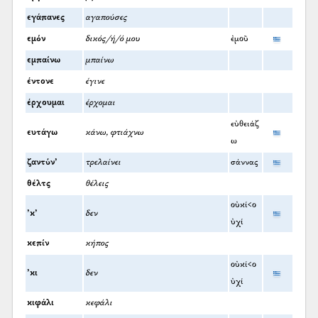
εγάπανες
αγαπούσες
εμόν
δικός/ή/ό μου
ἐμοῦ
εμπαίνω
μπαίνω
έντονε
έγινε
έρχουμαι
έρχομαι
εὐθειάζ
ευτάγω
κάνω, φτιάχνω
ω
ζαντύν’
τρελαίνει
σάννας
θέλτς
θέλεις
οὐκί<ο
’κ’
δεν
ὐχί
κεπίν
κήπος
οὐκί<ο
’κι
δεν
ὐχί
κιφάλι
κεφάλι