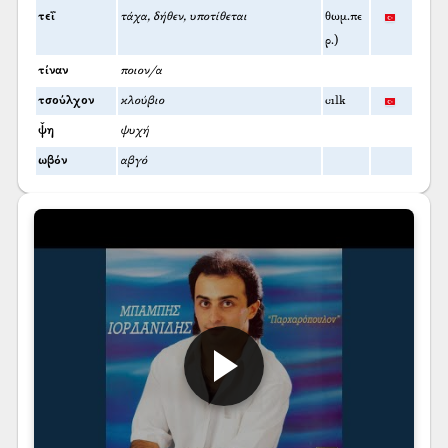
τεΐ
τάχα, δήθεν, υποτίθεται
θωμ.πε
ρ.)
τίναν
ποιον/α
τσούλχον
κλούβιο
cılk
ψ̌η
ψυχή
ωβόν
αβγό