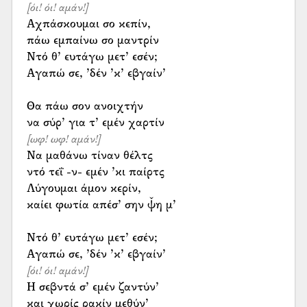
[όι! όι! αμάν!]
Αχπάσκουμαι σο κεπίν,
πάω εμπαίνω σο μαντρίν
Ντό θ’ ευτάγω μετ’ εσέν;
Αγαπώ σε, ’δέν ’κ’ εβγαίν’
Θα πάω σον ανοιχτήν
[ωφ! ωφ! αμάν!]
Να μαθάνω τίναν θέλτς
ντό τεΐ -ν- εμέν ’κι παίρτς
Λύγουμαι άμον κερίν,
καίει φωτία απέσ’ σην ψ̌η μ’
Ντό θ’ ευτάγω μετ’ εσέν;
[όι! όι! αμάν!]
Η σεβντά σ’ εμέν ζαντύν’
και χωρίς ρακίν μεθύν’