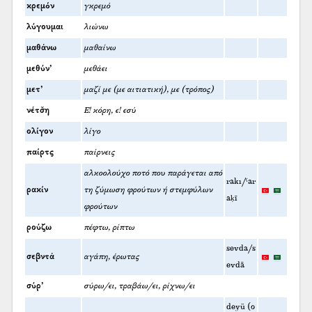
κρεμόν
γκρεμό
λύγουμαι
λιώνω
μαθάνω
μαθαίνω
μεθύν’
μεθάει
μετ’
μαζί με (με αιτιατική), με (τρόπος)
νέτσ̌η
Ε! κόρη, ε! εσύ
ολίγον
λίγο
παίρτς
παίρνεις
αλκοολούχο ποτό που παράγεται από
rakı/ˁar
ρακίν
τη ζύμωση φρούτων ή στεμφύλων
aḳī
φρούτων
ρούζω
πέφτω, ρίπτω
sevda/s
σεβντά
αγάπη, έρωτας
evdā
σύρ’
σύρω/ει, τραβάω/ει, ρίχνω/ει
deyü (ο