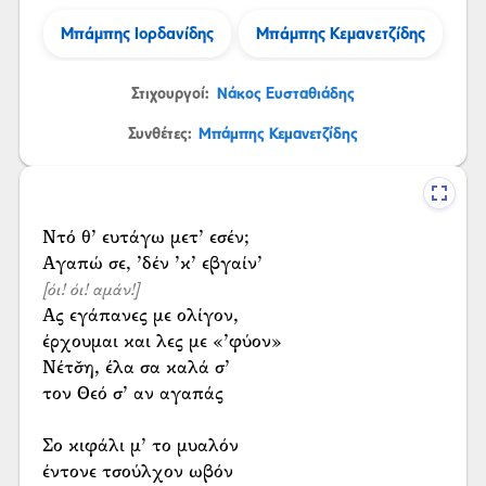
Μπάμπης Ιορδανίδης
Μπάμπης Κεμανετζίδης
Στιχουργοί:
Νάκος Ευσταθιάδης
Συνθέτες:
Μπάμπης Κεμανετζίδης
Ντό θ’ ευτάγω μετ’ εσέν;
[όι! όι! αμάν!]
Ας εγάπανες με ολίγον,
έρχουμαι και λες με «’φύον»
Νέτσ̌η, έλα σα καλά σ’
τον Θεό σ’ αν αγαπάς
Σο κιφάλι μ’ το μυαλόν