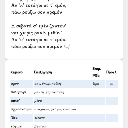
Αν ’κ’ ευτάγω σε τ’ εμόν,
πάω ρούζω σον κρεμόν
Η σεβντά σ’ εμέν ζαντύν’
και χωρίς ρακίν μεθύν’
Αν ’κ’ ευτάγω σε τ’ εμόν,
πάω ρούζω σον κρεμόν
[...]
Ετυμ.
Κείμενο
Επεξήγηση
Προέλ.
Ρίζα
άμον
σαν, όπως, καθώς
ἅμα
ανοιχτήν
μάντη, χαρτομάντη
απέσ’
μέσα
αχπάσκουμαι
αναχωρώ, φεύγω, κινώ για
’δέν
τίποτα
εβγαίν’
βγαίνει