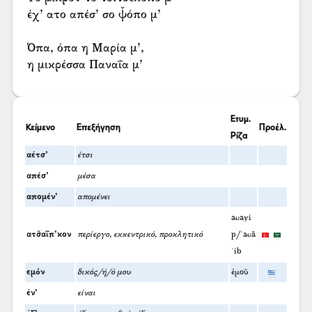
έχ’ ατο απέσ’ σο ψ̌όπο μ’
Όπα, όπα η Μαρία μ’,
η μικρέσσα Παναΐα μ’
Ετυμ.
Κείμενο
Επεξήγηση
Προέλ.
Ρίζα
αέτσ’
έτσι
απέσ’
μέσα
απομέν’
απομένει
acayi
ατσ̌αΐπ’κον
περίεργο, εκκεντρικό, προκλητικό
p/ʿacā
ʾib
εμόν
δικός/ή/ό μου
ἐμοῦ
έν’
είναι