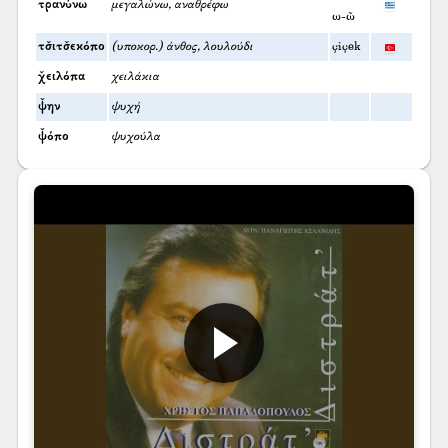
τρανύνω
μεγαλώνω, αναθρέφω
ω-ῶ
τσ̌ιτσ̌εκόπο
(υποκορ.) άνθος, λουλούδι
çiçek
χ̌ειλόπα
χειλάκια
ψ̌ην
ψυχή
ψ̌όπο
ψυχούλα