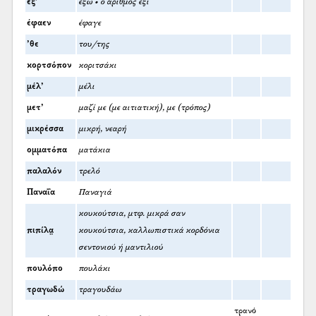
έξ’
έξω • ο αριθμός έξι
έφαεν
έφαγε
’θε
του/της
κορτσόπον
κοριτσάκι
μέλ’
μέλι
μετ’
μαζί με (με αιτιατική), με (τρόπος)
μικρέσσα
μικρή, νεαρή
ομματόπα
ματάκια
παλαλόν
τρελό
Παναΐα
Παναγιά
κουκούτσια, μτφ. μικρά σαν
πιπίλα̤
κουκούτσια, καλλωπιστικά κορδόνια
σεντονιού ή μαντιλιού
πουλόπο
πουλάκι
τραγωδώ
τραγουδάω
τρανό