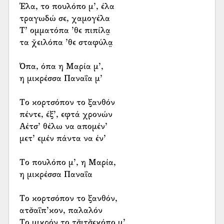
Έλα, το πουλόπο μ’, έλα
τραγωδώ σε, χαμογέλα
Τ’ ομματόπα ’θε πιπίλα̤
τα χ̌ειλόπα ’θε σταφύλα̤
Όπα, όπα η Μαρία μ’,
η μικρέσσα Παναΐα μ’
Το κορτσόπον το ξανθόν
πέντε, έξ’, εφτά χρονών
Αέτσ’ θέλω να απομέν’
μετ’ εμέν πάντα να έν’
Το πουλόπο μ’, η Μαρία,
η μικρέσσα Παναΐα
Το κορτσόπον το ξανθόν,
ατσ̌αΐπ’κον, παλαλόν
Το μικρόν το τσ̌ιτσ̌εκόπο μ’