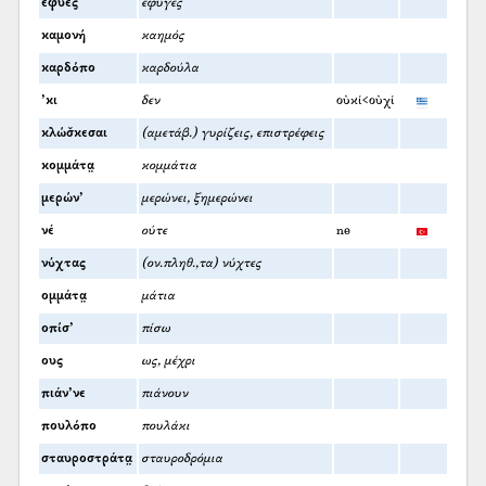
έφυες
έφυγες
καμονή
καημός
καρδόπο
καρδούλα
’κι
δεν
οὐκί<οὐχί
κλώσ̌κεσαι
(αμετάβ.) γυρίζεις, επιστρέφεις
κομμάτα̤
κομμάτια
μερών’
μερώνει, ξημερώνει
νέ
ούτε
ne
νύχτας
(ον.πληθ.,τα) νύχτες
ομμάτα̤
μάτια
οπίσ’
πίσω
ους
ως, μέχρι
πιάν’νε
πιάνουν
πουλόπο
πουλάκι
σταυροστράτα̤
σταυροδρόμια