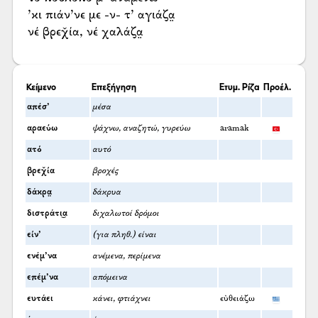
’κι πιάν’νε με -ν- τ’ αγιάζα̤
νέ βρεχ̌ία, νέ χαλάζα̤
Κείμενο
Επεξήγηση
Ετυμ. Ρίζα
Προέλ.
απέσ’
μέσα
αραεύω
ψάχνω, αναζητώ, γυρεύω
aramak
ατό
αυτό
βρεχ̌ία
βροχές
δάκρα̤
δάκρυα
διστράτι͜α
διχαλωτοί δρόμοι
είν’
(για πληθ.) είναι
ενέμ’να
ανέμενα, περίμενα
επέμ’να
απόμεινα
ευτάει
κάνει, φτιάχνει
εὐθειάζω