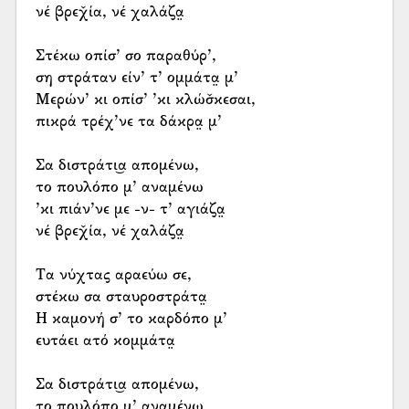
νέ βρεχ̌ία, νέ χαλάζα̤
Στέκω οπίσ’ σο παραθύρ’,
ση στράταν είν’ τ’ ομμάτα̤ μ’
Μερών’ κι οπίσ’ ’κι κλώσ̌κεσαι,
πικρά τρέχ’νε τα δάκρα̤ μ’
Σα διστράτι͜α απομένω,
το πουλόπο μ’ αναμένω
’κι πιάν’νε με -ν- τ’ αγιάζα̤
νέ βρεχ̌ία, νέ χαλάζα̤
Τα νύχτας αραεύω σε,
στέκω σα σταυροστράτα̤
Η καμονή σ’ το καρδόπο μ’
ευτάει ατό κομμάτα̤
Σα διστράτι͜α απομένω,
το πουλόπο μ’ αναμένω