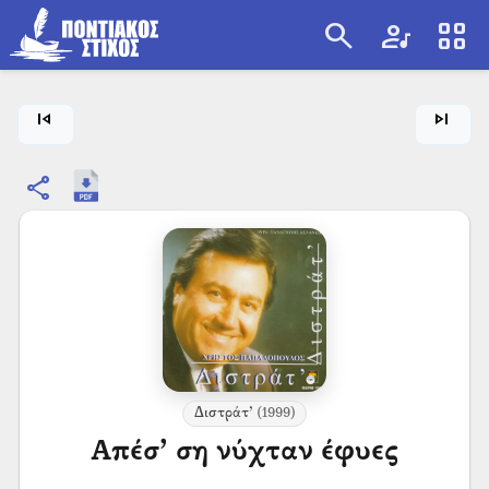
search
artist
view_cozy
search
skip_previous
skip_next
share
Διστράτ’
(1999)
Απέσ’ ση νύχταν έφυες