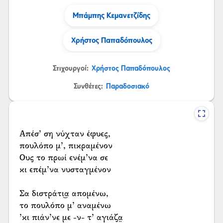
Μπάμπης Κεμανετζίδης
Χρήστος Παπαδόπουλος
Στιχουργοί:
Χρήστος Παπαδόπουλος
Συνθέτες:
Παραδοσιακό
Απέσ’ ση νύχταν έφυες,
πουλόπο μ’, πικραμένον
Ους το πρωί ενέμ’να σε
κι επέμ’να νυσταγμένον
Σα διστράτι͜α απομένω,
το πουλόπο μ’ αναμένω
’κι πιάν’νε με -ν- τ’ αγιάζα̤