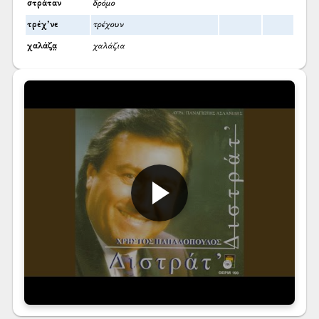
στράταν
δρόμο
τρέχ’νε
τρέχουν
χαλάζα̤
χαλάζια