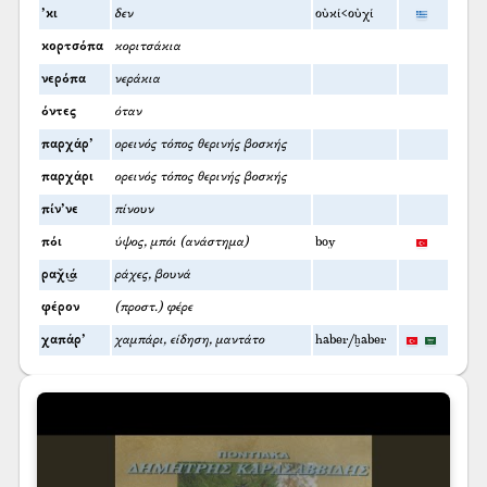
’κι
δεν
οὐκί<οὐχί
κορτσόπα
κοριτσάκια
νερόπα
νεράκια
όντες
όταν
παρχάρ’
ορεινός τόπος θερινής βοσκής
παρχάρι
ορεινός τόπος θερινής βοσκής
πίν’νε
πίνουν
πόι
ύψος, μπόι (ανάστημα)
boy
ραχ̌ι͜ά
ράχες, βουνά
φέρον
(προστ.) φέρε
χαπάρ’
χαμπάρι, είδηση, μαντάτο
haber/ḫaber