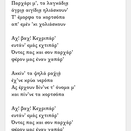
Παρχάρι μ’, τα λαγκάδι͜α
άγρι͜α αιγίδι͜α ηλιάσκουν’
Τ’ έμορφα τα κορτσόπα
απ’ εμέν ’κι χολιάσκουν
Αχ! βαχ! Κεχριπάρ’
ευτάν’ εμάς εχτιπάρ’
Όντες πας και σον παρχάρ’
φέρον μας έναν χαπάρ’
Ακείν’ τα ψηλά ραχ̌ι͜ά
έχ’νε κρύα νερόπα
Ας έρχουν δίν’νε τ’ όνομα μ’
και πίν’νε τα κορτσόπα
Αχ! βαχ! Κεχριπάρ’
ευτάν’ εμάς εχτιπάρ’
Όντες πας και σον παρχάρ’
φέρον μας έναν χαπάρ’