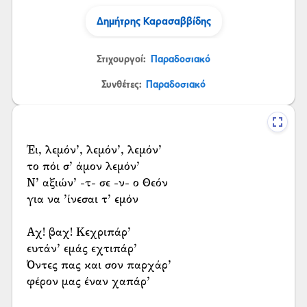
Δημήτρης Καρασαββίδης
Στιχουργοί:
Παραδοσιακό
Συνθέτες:
Παραδοσιακό
Έι, λεμόν’, λεμόν’, λεμόν’
το πόι σ’ άμον λεμόν’
Ν’ αξιών’ -τ- σε -ν- ο Θεόν
για να ’ίνεσαι τ’ εμόν
Αχ! βαχ! Κεχριπάρ’
ευτάν’ εμάς εχτιπάρ’
Όντες πας και σον παρχάρ’
φέρον μας έναν χαπάρ’