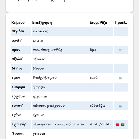
Κείμενο
Επεξήγηση
Ετυμ. Ρίζα
Προέλ.
αιγίδι͜α
κατσίκες
ακείν’
εκείνα
άμον
σαν, όπως, καθώς
ἅμα
αξιών’
αξιώσει
δίν’νε
δίνουν
εμόν
δικός/ή/ό μου
ἐμοῦ
έμορφα
όμορφα
έρχουν
έρχονται
ευτάν’
κάνουν, φτιάχνουν
εὐθειάζω
έχ’νε
έχουνε
εχτιπάρ’
αξιοπρέπεια, κύρος, αξιοπιστία
itibar/iʿtibār
’ίνεσαι
γίνεσαι