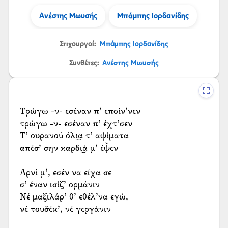
Ανέστης Μωυσής
Μπάμπης Ιορδανίδης
Στιχουργοί:
Μπάμπης Ιορδανίδης
Συνθέτες:
Ανέστης Μωυσής
Τρώγω -ν- εσέναν π’ εποίν’νεν
τρώγω -ν- εσέναν π’ έχτ’σεν
Τ’ ουρανού όλι͜α τ’ αψίματα
απέσ’ σην καρδι͜ά μ’ έψ̌εν
Αρνί μ’, εσέν να είχα σε
σ’ έναν ισίζ’ ορμάνιν
Νέ μαξιλάρ’ θ’ εθέλ’να εγώ,
νέ τουσ̌έκ’, νέ γεργάνιν