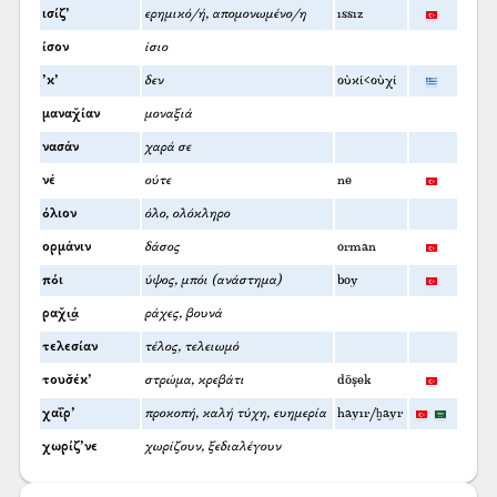
ισίζ’
ερημικό/ή, απομονωμένο/η
ıssız
ίσον
ίσιο
’κ’
δεν
οὐκί<οὐχί
μαναχ̌ίαν
μοναξιά
νασάν
χαρά σε
νέ
ούτε
ne
όλιον
όλο, ολόκληρο
ορμάνιν
δάσος
orman
πόι
ύψος, μπόι (ανάστημα)
boy
ραχ̌ι͜ά
ράχες, βουνά
τελεσίαν
τέλος, τελειωμό
τουσ̌έκ’
στρώμα, κρεβάτι
döşek
χαΐρ’
προκοπή, καλή τύχη, ευημερία
hayır/ḫayr
χωρίζ’νε
χωρίζουν, ξεδιαλέγουν