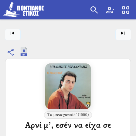
search
artist
view_cozy
search
skip_previous
skip_next
share
Το μοναχοπαίδ’
(1990)
Αρνί μ’, εσέν να είχα σε