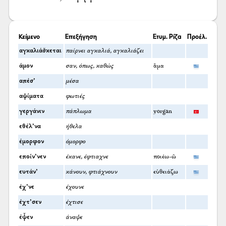
Κείμενο
Επεξήγηση
Ετυμ. Ρίζα
Προέλ.
αγκαλιάσ̌κεται
παίρνει αγκαλιά, αγκαλιάζει
άμον
σαν, όπως, καθώς
ἅμα
απέσ’
μέσα
αψίματα
φωτιές
γεργάνιν
πάπλωμα
yorgan
εθέλ’να
ήθελα
έμορφον
όμορφο
εποίν’νεν
έκανε, έφτιαχνε
ποιέω-ῶ
ευτάν’
κάνουν, φτιάχνουν
εὐθειάζω
έχ’νε
έχουνε
έχτ’σεν
έχτισε
έψ̌εν
άναψε