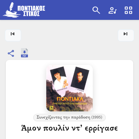
search
artist
view_cozy
search
skip_previous
skip_next
share
Συνεχίζοντας την παράδοση
(1995)
Άμον πουλίν ντ’ ερρίγασε