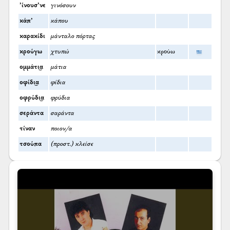
’ίνουσ’νε
γινόσουν
κάπ’
κάπου
καρακίδι
μάνταλο πόρτας
κρούγω
χτυπώ
κρούω
ομμάτι͜α
μάτια
οφίδι͜α
φίδια
οφρύδι͜α
φρύδια
σεράντα
σαράντα
τίναν
ποιον/α
τσούπα
(προστ.) κλείσε