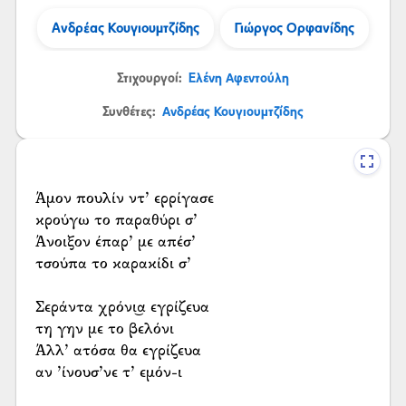
Ανδρέας Κουγιουμτζίδης
Γιώργος Ορφανίδης
Στιχουργοί:
Ελένη Αφεντούλη
Συνθέτες:
Ανδρέας Κουγιουμτζίδης
Άμον πουλίν ντ’ ερρίγασε
κρούγω το παραθύρι σ’
Άνοιξον έπαρ’ με απέσ’
τσούπα το καρακίδι σ’
Σεράντα χρόνι͜α εγρίζευα
τη γην με το βελόνι
Άλλ’ ατόσα θα εγρίζευα
αν ’ίνουσ’νε τ’ εμόν-ι