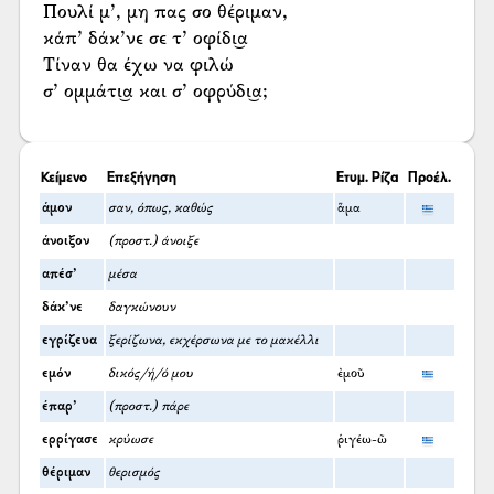
Πουλί μ’, μη πας σο θέριμαν,
κάπ’ δάκ’νε σε τ’ οφίδι͜α
Τίναν θα έχω να φιλώ
σ’ ομμάτι͜α και σ’ οφρύδι͜α;
Κείμενο
Επεξήγηση
Ετυμ. Ρίζα
Προέλ.
άμον
σαν, όπως, καθώς
ἅμα
άνοιξον
(προστ.) άνοιξε
απέσ’
μέσα
δάκ’νε
δαγκώνουν
εγρίζευα
ξερίζωνα, εκχέρσωνα με το μακέλλι
εμόν
δικός/ή/ό μου
ἐμοῦ
έπαρ’
(προστ.) πάρε
ερρίγασε
κρύωσε
ῥιγέω-ῶ
θέριμαν
θερισμός