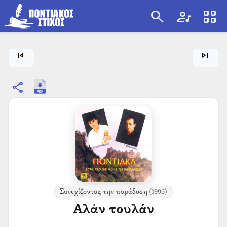
search
artist
view_cozy
search
skip_previous
skip_next
share
Συνεχίζοντας την παράδοση
(1995)
Αλάν τουλάν