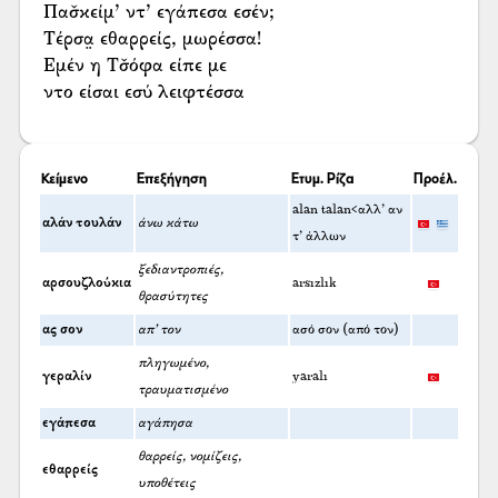
Πασ̌κείμ’ ντ’ εγάπεσα εσέν;
Τέρσα̤ εθαρρείς, μωρέσσα!
Εμέν η Τσ̌όφα είπε με
ντο είσαι εσύ λειφτέσσα
Κείμενο
Επεξήγηση
Ετυμ. Ρίζα
Προέλ.
alan talan<αλλ' αν
αλάν τουλάν
άνω κάτω
τ' άλλων
ξεδιαντροπιές,
αρσουζλούκια
arsızlık
θρασύτητες
ας σον
απ’ τον
ασό σον (από τον)
πληγωμένο,
γεραλίν
yaralı
τραυματισμένο
εγάπεσα
αγάπησα
θαρρείς, νομίζεις,
εθαρρείς
υποθέτεις