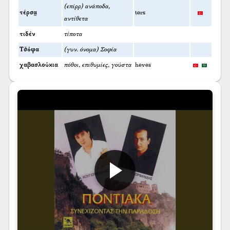
(επίρρ) ανάποδα,
τέρσα̤
ters
αντίθετα
τιδέν
τίποτα
Τσ̌όφα
(γυν. όνομα) Σοφία
χαβασλούκια
πόθοι, επιθυμίες, γούστα
heves