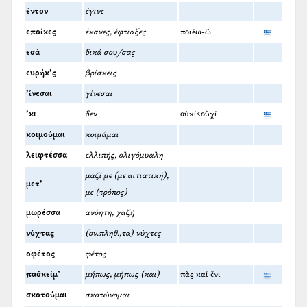
έντον
έγινε
εποίκες
έκανες, έφτιαξες
ποιέω-ῶ
εσά
δικά σου/σας
ευρήκ’ς
βρίσκεις
’ίνεσαι
γίνεσαι
’κι
δεν
οὐκί<οὐχί
κοιμούμαι
κοιμάμαι
λειφτέσσα
ελλιπής, ολιγόμυαλη
μαζί με (με αιτιατική),
μετ’
με (τρόπος)
μωρέσσα
ανόητη, χαζή
νύχτας
(ον.πληθ.,τα) νύχτες
οφέτος
φέτος
πασ̌κείμ’
μήπως, μήπως (και)
πᾶς καί ἔνι
σκοτούμαι
σκοτώνομαι