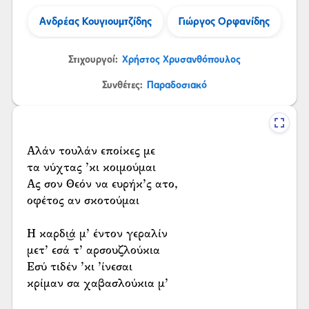
Ανδρέας Κουγιουμτζίδης
Γιώργος Ορφανίδης
Στιχουργοί:
Χρήστος Χρυσανθόπουλος
Συνθέτες:
Παραδοσιακό
Αλάν τουλάν εποίκες με
τα νύχτας ’κι κοιμούμαι
Ας σον Θεόν να ευρήκ’ς ατο,
οφέτος αν σκοτούμαι
Η καρδι͜ά μ’ έντον γεραλίν
μετ’ εσά τ’ αρσουζλούκια
Εσύ τιδέν ’κι ’ίνεσαι
κρίμαν σα χαβασλούκια μ’