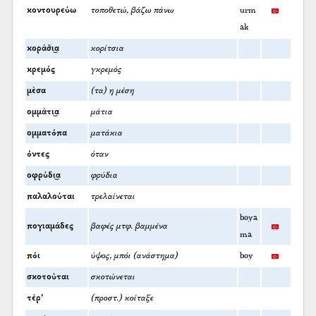
κοντουρεύω
τοποθετώ, βάζω πάνω
urm
ak
κοράσ̌ι͜α
κορίτσια
κρεμός
γκρεμός
μὲσα
(τα) η μέση
ομμάτι͜α
μάτια
ομματόπα
ματάκια
όντες
όταν
οφρύδι͜α
φρύδια
παλαλούται
τρελαίνεται
boya
πογιαμάδες
βαφές μτφ. βαμμένα
ma
πόι
ύψος, μπόι (ανάστημα)
boy
σκοτούται
σκοτώνεται
τέρ’
(προστ.) κοίταξε