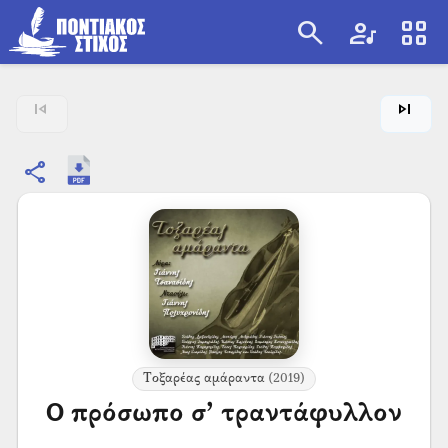
search
artist
view_cozy
search
skip_previous
skip_next
share
Τοξαρέας αμάραντα
(2019)
Ο πρόσωπο σ’ τραντάφυλλον