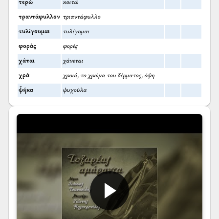
τερώ
κοιτώ
τραντάφυλλον
τριαντάφυλλο
τυλίγουμαι
τυλίγομαι
φοράς
φορές
χάται
χάνεται
χρά
χροιά, το χρώμα του δέρματος, όψη
ψ̌ήκα
ψυχούλα