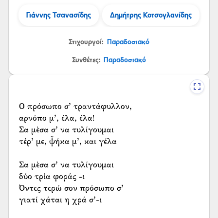
Γιάννης Τσανασίδης
Δημήτρης Κοτσογλανίδης
Στιχουργοί:
Παραδοσιακό
Συνθέτες:
Παραδοσιακό
Ο πρόσωπο σ’ τραντάφυλλον,
αρνόπο μ’, έλα, έλα!
Σα μὲσα σ’ να τυλίγουμαι
τέρ’ με, ψ̌ήκα μ’, και γέλα
Σα μὲσα σ’ να τυλίγουμαι
δύο τρία φοράς -ι
Όντες τερώ σον πρόσωπο σ’
γιατί χάται η χρά σ’-ι