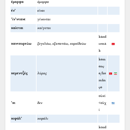
έμορφα
όμορφα
έν’
είναι
’ίν’ντανε
γίνονται
καίεται
καίγεται
kand
καντουρεύω
ξεγελάω, εξαπατάω, κοροϊδεύω
ırma
k
kem
enç
κεμεντζ̌ές
λύρας
e/ke
mān
çe
οὐκί
’κι
δεν
<οὐχ
ί
κιφάλ’
κεφάλι
kond