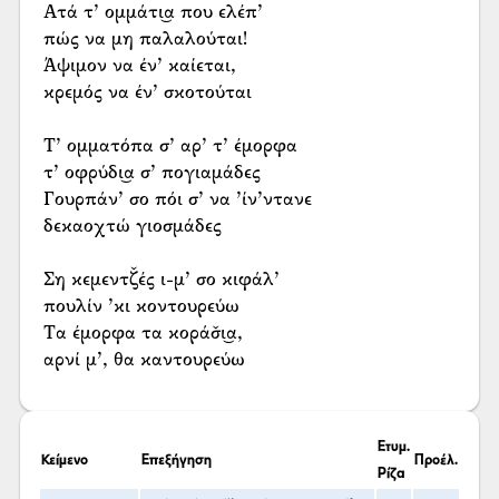
Ατά τ’ ομμάτι͜α που ελέπ’
πώς να μη παλαλούται!
Άψιμον να έν’ καίεται,
κρεμός να έν’ σκοτούται
Τ’ ομματόπα σ’ αρ’ τ’ έμορφα
τ’ οφρύδι͜α σ’ πογιαμάδες
Γουρπάν’ σο πόι σ’ να ’ίν’ντανε
δεκαοχτώ γιοσμάδες
Ση κεμεντζ̌ές ι-μ’ σο κιφάλ’
πουλίν ’κι κοντουρεύω
Τα έμορφα τα κοράσ̌ι͜α,
αρνί μ’, θα καντουρεύω
Ετυμ.
Κείμενο
Επεξήγηση
Προέλ.
Ρίζα