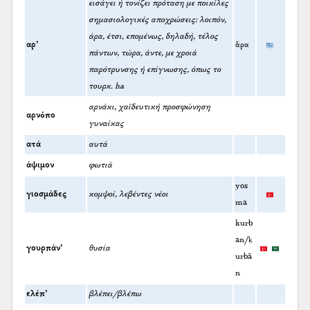
εισάγει ή τονίζει πρόταση με ποικίλες
σημασιολογικές αποχρώσεις: λοιπόν,
άρα, έτσι, επομένως, δηλαδή, τέλος
αρ’
ἄρα
πάντων, τώρα, άντε, με χροιά
παρότρυνσης ή επίγνωσης, όπως το
τουρκ. ha
αρνάκι, χαϊδευτική προσφώνηση
αρνόπο
γυναίκας
ατά
αυτά
άψιμον
φωτιά
yos
γιοσμάδες
κομψοί, λεβέντες νέοι
ma
kurb
an/ḳ
γουρπάν’
θυσία
urbā
n
ελέπ’
βλέπει/βλέπω