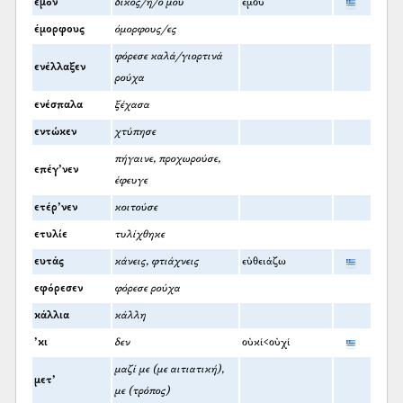
εμόν
δικός/ή/ό μου
ἐμοῦ
έμορφους
όμορφους/ες
φόρεσε καλά/γιορτινά
ενέλλαξεν
ρούχα
ενέσπαλα
ξέχασα
εντώκεν
χτύπησε
πήγαινε, προχωρούσε,
επέγ’νεν
έφευγε
ετέρ’νεν
κοιτούσε
ετυλίε
τυλίχθηκε
ευτάς
κάνεις, φτιάχνεις
εὐθειάζω
εφόρεσεν
φόρεσε ρούχα
κάλλια
κάλλη
’κι
δεν
οὐκί<οὐχί
μαζί με (με αιτιατική),
μετ’
με (τρόπος)