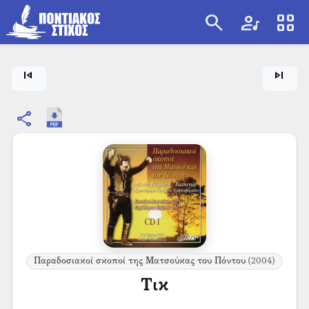
search
artist
view_cozy
search
skip_previous
skip_next
share
Παραδοσιακοί σκοποί της Ματσούκας του Πόντου
(2004)
Τικ