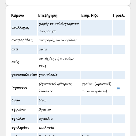
Κείμενο
Επεξήγηση
Ετυμ. Ρίζα
Προέλ.
φοράς τα καλά/γιορτινά
αναλλά͜εις
σου ρούχα
αναφοράδες
αναφορές, καταγγελίες
ατά
αυτά
αυτής/της ή αυτούς/
ατ’ς
τους
γονατοκλισίαν
γονυκλισία
(έγρασετε) φθείρατε,
γραίνω (=ροκανίζ
’γράσετε
λιώσατε
ω, κατατρώγω)
δίγω
δίνω
εγ̆βαίνω
βγαίνω
εγκάλια
αγκαλιά
εγκλησίαν
εκκλησία