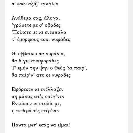
σ’ εσέν αξίζ’ εγκάλια
Ανάθεμά σας, άλογα,
’γράσετε με σ’ οβάδες
’Ποίκετε με κι ενέσπαλα
τ’ έμορφους τσοι νυφάδες
Θ’ εγ̆βαίνω σα ουράνια,
θα δίγω αναφοράδες
Τ’ εμόν την ψ̌ην ο Θεός ’κι παίρ’,
θα παίρ’ν’ ατο οι νυφάδες
Εφόρεσεν κι ενέλλαξεν
ση μάνας ατ’ς επέγ’νεν
Εντώκεν κι ετυλίε με,
η πεθερά τ’ς ετέρ’νεν
Πάντα μετ’ εσάς να είμαι!