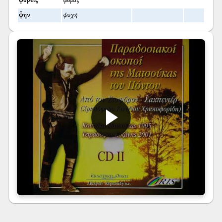
φορείς
φοράς
ψ̌ην
ψυχή