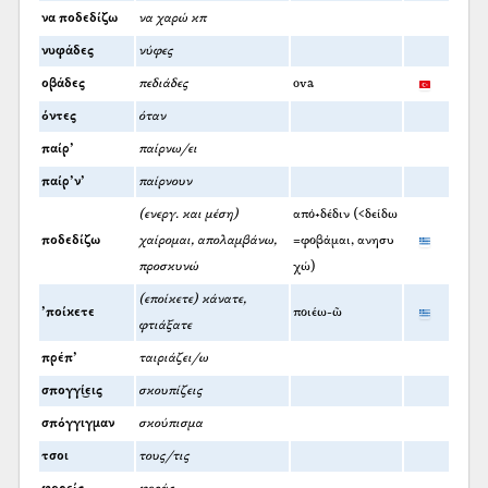
να ποδεδίζω
να χαρώ κπ
νυφάδες
νύφες
οβάδες
πεδιάδες
ova
όντες
όταν
παίρ’
παίρνω/ει
παίρ’ν’
παίρνουν
(ενεργ. και μέση)
από+δέδιν (<δείδω
ποδεδίζω
χαίρομαι, απολαμβάνω,
=φοβάμαι, ανησυ
προσκυνώ
χώ)
(εποίκετε) κάνατε,
’ποίκετε
ποιέω-ῶ
φτιάξατε
πρέπ’
ταιριάζει/ω
σπογγί͜εις
σκουπίζεις
σπόγγιγμαν
σκούπισμα
τσοι
τους/τις