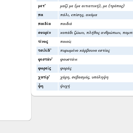
μετ’
μαζί με (με αιτιατική), με (τρόπος)
πα
πάλι, επίσης, ακόμα
παιδία
παιδιά
σουρίν
κοπάδι ζώων, πλήθος ανθρώπων, πομπ
τίνος
ποιού;
τσιλίδ’
πυρωμένο κάρβουνο εστίας
φιστάν’
φουστάνι
φορείς
φοράς
χατίρ’
χάρη, σεβασμός, υπόληψη
ψ̌η
ψυχή