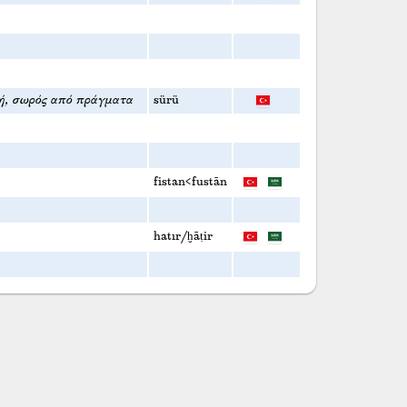
ή, σωρός από πράγματα
sürü
fistan<fustān
hatır/ḫāṭir