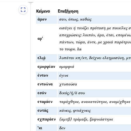
Κείμενο
Επεξήγηση
άμον
σαν, όπως, καθώς
εισάγει ή τονίζει πρόταση με ποικίλες 
αποχρώσεις: λοιπόν, άρα, έτσι, επομένω
αρ’
πάντων, τώρα, άντε, με χροιά παρότρυ
το τουρκ. ha
ελι͜ά
λυπάται κπ/κτ, δείχνει ελεημοσύνη, μτ
εμορφίαν
ομορφιά
έντον
έγινε
εντούνα
χτυπούσα
εσόν
δικός/ή/ό σου
εταράεν
ταράχθηκε, ανακατεύτηκε, αναμίχθηκε
ευτάς
κάνεις, φτιάχνεις
εχπαράεν
(αμτβ) τρόμαξε, ξαφνιάστηκε
’κι
δεν