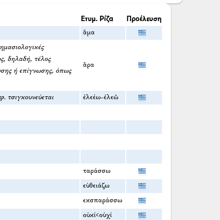
Ετυμ. Ρίζα
Προέλευση
ἅμα
σημασιολογικές
ς, δηλαδή, τέλος
ἄρα
νσης ή επίγνωσης, όπως
φ. τσιγκουνεύεται
ἐλεέω-ἐλεῶ
ταράσσω
εὐθειάζω
εκσπαράσσω
οὐκί<οὐχί