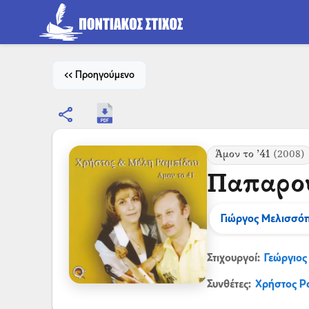
<< Προηγούμενο
share
Άμον το ’41
(2008)
Παπαρο
Γιώργος Μελισσό
Στιχουργοί:
Γεώργιος
Συνθέτες:
Χρήστος Ρ