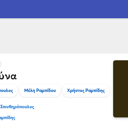
ύνα
πουλος
Μέλη Ραμπίδου
Χρήστος Ραμπίδης
 Σπινθηρόπουλος
αμπίδης