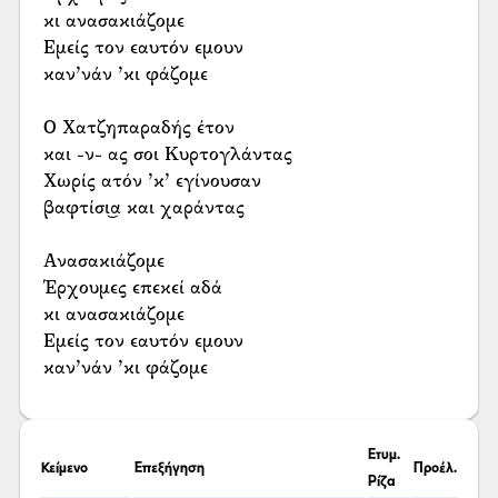
κι ανασακιάζομε
Εμείς τον εαυτόν εμουν
καν’νάν ’κι φάζομε
Ο Χατζηπαραδής έτον
και -ν- ας σοι Κυρτογλάντας
Χωρίς ατόν ’κ’ εγίνουσαν
βαφτίσι͜α και χαράντας
Ανασακιάζομε
Έρχουμες επεκεί αδά
κι ανασακιάζομε
Εμείς τον εαυτόν εμουν
καν’νάν ’κι φάζομε
Ετυμ.
Κείμενο
Επεξήγηση
Προέλ.
Ρίζα