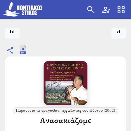
search
artist
view_cozy
search
skip_previous
skip_next
share
Παραδοσιακά τραγούδια της Σάντας του Πόντου
(2002)
Ανασακιάζομε