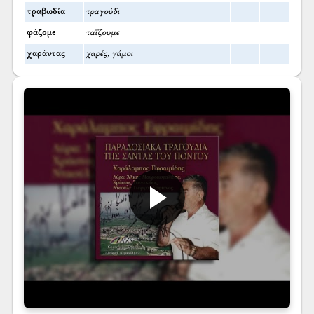
τραβωδία
τραγούδι
φάζομε
ταΐζουμε
χαράντας
χαρές, γάμοι