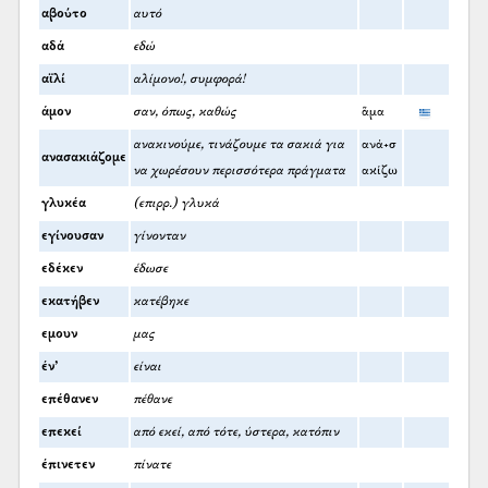
αβούτο
αυτό
αδά
εδώ
αϊλί
αλίμονο!, συμφορά!
άμον
σαν, όπως, καθώς
ἅμα
ανακινούμε, τινάζουμε τα σακιά για
ανά+σ
ανασακιάζομε
να χωρέσουν περισσότερα πράγματα
ακίζω
γλυκέα
(επιρρ.) γλυκά
εγίνουσαν
γίνονταν
εδέκεν
έδωσε
εκατήβεν
κατέβηκε
εμουν
μας
έν’
είναι
επέθανεν
πέθανε
επεκεί
από εκεί, από τότε, ύστερα, κατόπιν
έπινετεν
πίνατε