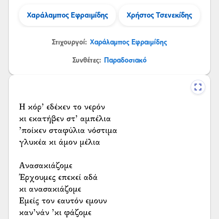
Χαράλαμπος Εφραιμίδης
Χρήστος Τσενεκίδης
Στιχουργοί:
Χαράλαμπος Εφραιμίδης
Συνθέτες:
Παραδοσιακό
Η κόρ’ εδέκεν το νερόν
κι εκατήβεν στ’ αμπέλια
’ποίκεν σταφύλια νόστιμα
γλυκέα κι άμον μέλια
Ανασακιάζομε
Έρχουμες επεκεί αδά
κι ανασακιάζομε
Εμείς τον εαυτόν εμουν
καν’νάν ’κι φάζομε