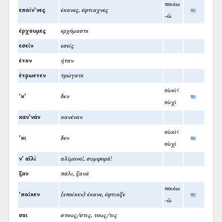
ποιέω
εποίν’νες
έκανες, έφτιαχνες
-ῶ
έρχουμες
ερχόμαστε
εσείν
εσείς
έτον
ήταν
έτρωετεν
τρώγατε
οὐκί<
’κ’
δεν
οὐχί
καν’νάν
κανέναν
οὐκί<
’κι
δεν
οὐχί
ν’ αϊλί
αλίμονο!, συμφορά!
ξαν
πάλι, ξανά
ποιέω
’ποίκεν
(εποίκεν) έκανε, έφτιαξε
-ῶ
σοι
στους/στις, τους/τις