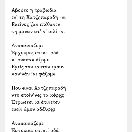
Αβούτο η τραβωδία
έν’ τη Χατζηπαραδή -νι
Εκείνος ξαν επέθανεν
τη μάναν ατ’ ν’ αϊλί -νι
Ανασακιάζομε
Έρχουμες επεκεί αδά
κι ανασακιάζομε
Εμείς τον εαυτόν εμουν
καν’νάν ’κι φάζομε
Που είναι Χατζηπαραδή
ντο εποίν’νες τα κέφι͜α;
Έτρωετεν κι έπινετεν
εσείν άμον αδέλφι͜α
Ανασακιάζομε
Έρχουμες επεκεί αδά