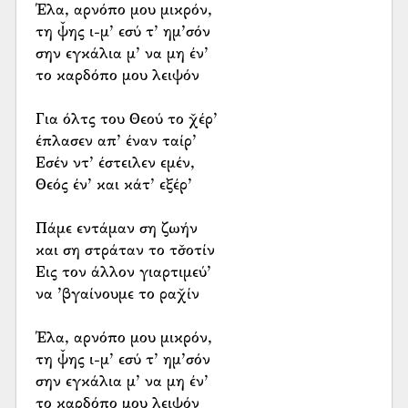
Έλα, αρνόπο μου μικρόν,
τη ψ̌ης ι-μ’ εσύ τ’ ημ’σόν
σην εγκάλια μ’ να μη έν’
το καρδόπο μου λειψόν
Για όλτς του Θεού το χ̌έρ’
έπλασεν απ’ έναν ταίρ’
Εσέν ντ’ έστειλεν εμέν,
Θεός έν’ και κάτ’ εξέρ’
Πάμε εντάμαν ση ζωήν
και ση στράταν το τσ̌οτίν
Εις τον άλλον γιαρτιμεύ’
να ’βγαίνουμε το ραχ̌ίν
Έλα, αρνόπο μου μικρόν,
τη ψ̌ης ι-μ’ εσύ τ’ ημ’σόν
σην εγκάλια μ’ να μη έν’
το καρδόπο μου λειψόν