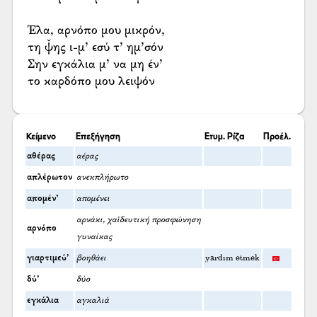
Έλα, αρνόπο μου μικρόν,
τη ψ̌ης ι-μ’ εσύ τ’ ημ’σόν
Σην εγκάλια μ’ να μη έν’
το καρδόπο μου λειψόν
Κείμενο
Επεξήγηση
Ετυμ. Ρίζα
Προέλ.
αθέρας
αέρας
απλέρωτον
ανεκπλήρωτο
απομέν’
απομένει
αρνάκι, χαϊδευτική προσφώνηση
αρνόπο
γυναίκας
γιαρτιμεύ’
βοηθάει
yardım etmek
δύ’
δύο
εγκάλια
αγκαλιά