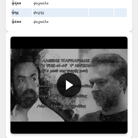
ψ̌ήκα
ψυχούλα
ψ̌ης
ψυχής
ψ̌όπο
ψυχούλα