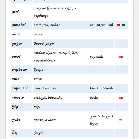
μαζί με (με αιτιατική), με
μετ’
(τρόπος)
μουράτ’
επιθυμία, πόθος
murat/murād
όλτς
όλους
ραχ̌ίν
βουνό, ράχη
υπολογίζω/ει, εκτιμώ/άει,
σαεύ’
saymak
λογαριάζω/ει
στράταν
δρόμο
ταίρ’
ταίρι
ταμαμεύ’
συμπληρώνει
tamam olmak
τσ̌οτίν
σκληρό, δύσκολο
çetin
χ̌έρ’
χέρι
χνότος<άχνα<
χνότ’
χνότο, ανάσα
ἄχνη
ψ̌η
ψυχή