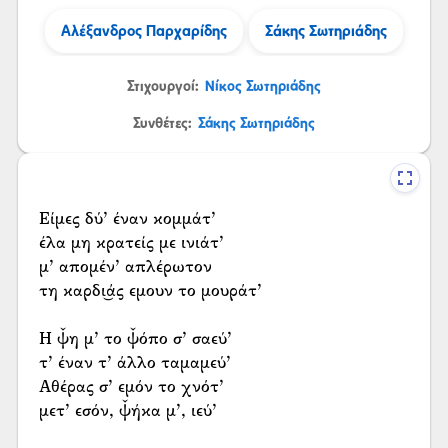
Αλέξανδρος Παρχαρίδης
Σάκης Σωτηριάδης
Στιχουργοί:
Νίκος Σωτηριάδης
Συνθέτες:
Σάκης Σωτηριάδης
Είμες δύ’ έναν κομμάτ’
έλα μη κρατείς με ινιάτ’
μ’ απομέν’ απλέρωτον
τη καρδι͜άς εμουν το μουράτ’
Η ψ̌η μ’ το ψ̌όπο σ’ σαεύ’
τ’ έναν τ’ άλλο ταμαμεύ’
Αθέρας σ’ εμόν το χνότ’
μετ’ εσόν, ψ̌ήκα μ’, ιεύ’