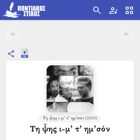
search
artist
view_cozy
search
skip_previous
skip_next
share
Τη ψ̌ης ι-μ’ τ’ ημ’σόν
(2020)
Τη ψ̌ης ι-μ’ τ’ ημ’σόν