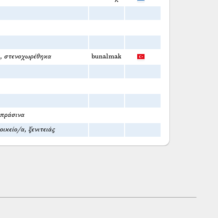
, στενοχωρέθηκα
bunalmak
απράσινα
ικείο/α, ξενιτειάς