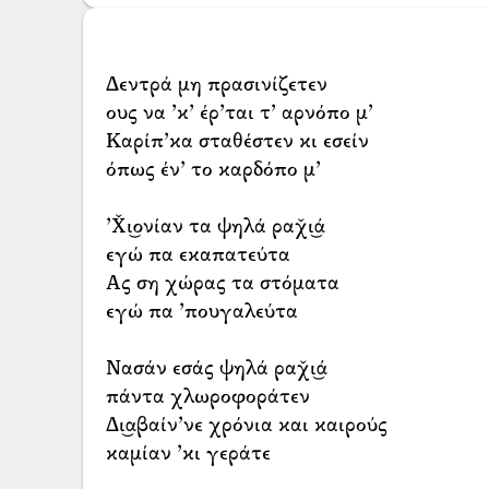
Δεντρά μη πρασινίζετεν
ους να ’κ’ έρ’ται τ’ αρνόπο μ’
Καρίπ’κα σταθέστεν κι εσείν
όπως έν’ το καρδόπο μ’
’Χ̌ι͜ονίαν τα ψηλά ραχ̌ι͜ά
εγώ πα εκαπατεύτα
Ας ση χώρας τα στόματα
εγώ πα ’πουγαλεύτα
Νασάν εσάς ψηλά ραχ̌ι͜ά
πάντα χλωροφοράτεν
Δι͜αβαίν’νε χρόνια και καιρούς
καμίαν ’κι γεράτε