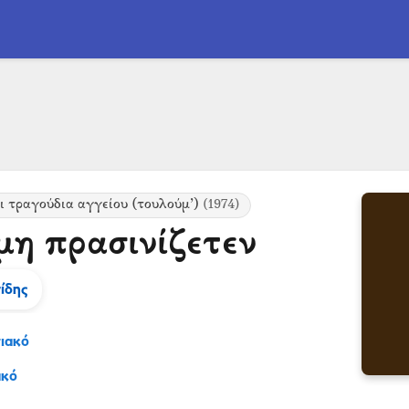
ι τραγούδια αγγείου (τουλούμ’)
(1974)
μη πρασινίζετεν
ίδης
ιακό
ακό