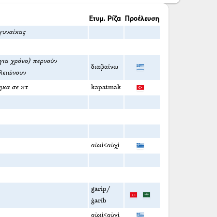
Ετυμ. Ρίζα
Προέλευση
γυναίκας
(για χρόνο) περνούν
διαβαίνω
λειώνουν
ηκα σε κτ
kapatmak
οὐκί<οὐχί
garip/
ġarīb
οὐκί<οὐχί