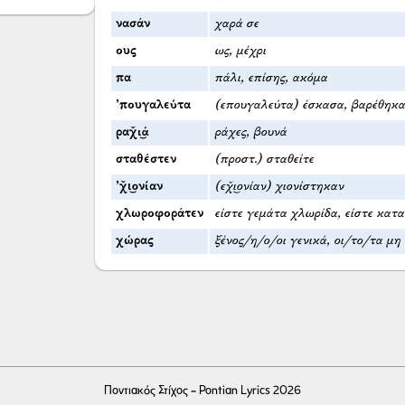
νασάν
χαρά σε
ους
ως, μέχρι
πα
πάλι, επίσης, ακόμα
’πουγαλεύτα
(επουγαλεύτα) έσκασα, βαρέθηκα
ραχ̌ι͜ά
ράχες, βουνά
σταθέστεν
(προστ.) σταθείτε
’χ̌ι͜ονίαν
(εχ̌ι͜ονίαν) χιονίστηκαν
χλωροφοράτεν
είστε γεμάτα χλωρίδα, είστε κατ
χώρας
ξένος/η/ο/οι γενικά, οι/το/τα μη ο
Ποντιακός Στίχος - Pontian Lyrics 2026