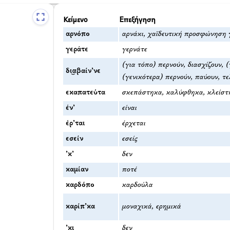
Κείμενο
Επεξήγηση
αρνόπο
αρνάκι, χαϊδευτική προσφώνηση 
γεράτε
γερνάτε
(για τόπο) περνούν, διασχίζουν, 
δι͜αβαίν’νε
(γενικότερα) περνούν, παύουν, τε
εκαπατεύτα
σκεπάστηκα, καλύφθηκα, κλείστ
έν’
είναι
έρ’ται
έρχεται
εσείν
εσείς
’κ’
δεν
καμίαν
ποτέ
καρδόπο
καρδούλα
καρίπ’κα
μοναχικά, ερημικά
’κι
δεν