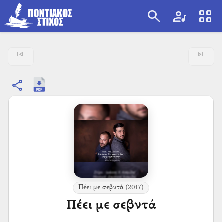
search
artist
view_cozy
search
skip_previous
skip_next
share
Πέει με σεβντά
(2017)
Πέει με σεβντά