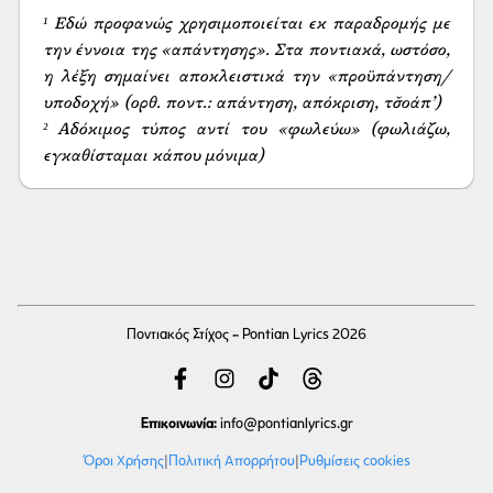
¹ Εδώ προφανώς χρησιμοποιείται εκ παραδρομής με 
την έννοια της «απάντησης». Στα ποντιακά, ωστόσο, 
η λέξη σημαίνει αποκλειστικά την «προϋπάντηση/
υποδοχή» (ορθ. ποντ.: απάντηση, απόκριση, τσ̌οάπ’)

² Αδόκιμος τύπος αντί του «φωλεύω» (φωλιάζω, 
εγκαθίσταμαι κάπου μόνιμα)
Ποντιακός Στίχος - Pontian Lyrics 2026
Επικοινωνία:
info
@pontianlyrics.gr
Όροι Χρήσης
|
Πολιτική Απορρήτου
|
Ρυθμίσεις cookies