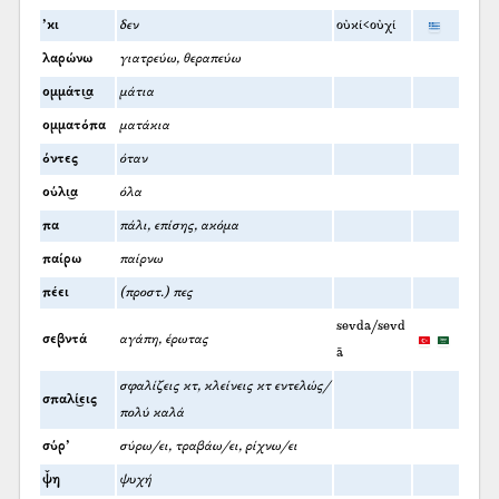
’κι
δεν
οὐκί<οὐχί
λαρώνω
γιατρεύω, θεραπεύω
ομμάτι͜α
μάτια
ομματόπα
ματάκια
όντες
όταν
ούλι͜α
όλα
πα
πάλι, επίσης, ακόμα
παίρω
παίρνω
πέει
(προστ.) πες
sevda/sevd
σεβντά
αγάπη, έρωτας
ā
σφαλίζεις κτ, κλείνεις κτ εντελώς/
σπαλί͜εις
πολύ καλά
σύρ’
σύρω/ει, τραβάω/ει, ρίχνω/ει
ψ̌η
ψυχή