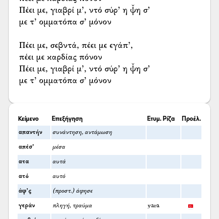
Πέει με, γιαβρί μ’, ντό σύρ’ η ψ̌η σ’
με τ’ ομματόπα σ’ μόνον
Πέει με, σεβντά, πέει με εγάπ’,
πέει με καρδίας πόνον
Πέει με, γιαβρί μ’, ντό σύρ’ η ψ̌η σ’
με τ’ ομματόπα σ’ μόνον
Κείμενο
Επεξήγηση
Ετυμ. Ρίζα
Προέλ.
απαντήν
συνάντηση, αντάμωση
απέσ’
μέσα
ατα
αυτά
ατό
αυτό
άφ’ς
(προστ.) άφησε
γεράν
πληγή, τραύμα
yara