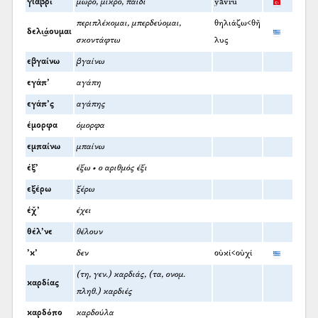
γιαβρί
μωρό, μικρό, παιδί
yavru
περιπλέκομαι, μπερδεύομαι,
θηλιάζω<θῆ
δελι͜άουμαι
σκοντάφτω
λυς
εβγαίνω
βγαίνω
εγάπ’
αγάπη
εγάπ’ς
αγάπης
έμορφα
όμορφα
εμπαίνω
μπαίνω
έξ’
έξω • ο αριθμός έξι
εξέρω
ξέρω
έχ̌’
έχει
θέλ’νε
θέλουν
’κ’
δεν
οὐκί<οὐχί
(τη, γεν.) καρδιάς, (τα, ονομ.
καρδίας
πληθ.) καρδιές
καρδόπο
καρδούλα