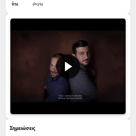
ψ̌ης
ψυχής
Σημειώσεις