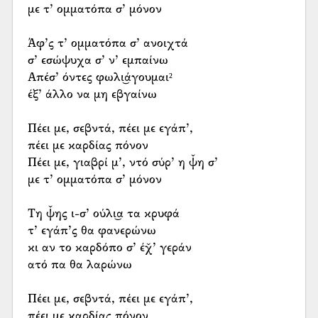
με τ’ ομματόπα σ’ μόνον
Άφ’ς τ’ ομματόπα σ’ ανοιχτά
σ’ εσώψυχα σ’ ν’ εμπαίνω
Απέσ’ όντες φωλι͜άγουμαι²
έξ’ άλλο να μη εβγαίνω
Πέει με, σεβντά, πέει με εγάπ’,
πέει με καρδίας πόνον
Πέει με, γιαβρί μ’, ντό σύρ’ η ψ̌η σ’
με τ’ ομματόπα σ’ μόνον
Τη ψ̌ης ι-σ’ ούλι͜α τα κρυφά
τ’ εγάπ’ς θα φανερώνω
κι αν το καρδόπο σ’ έχ̌’ γεράν
ατό πα θα λαρώνω
Πέει με, σεβντά, πέει με εγάπ’,
πέει με καρδίας πόνον