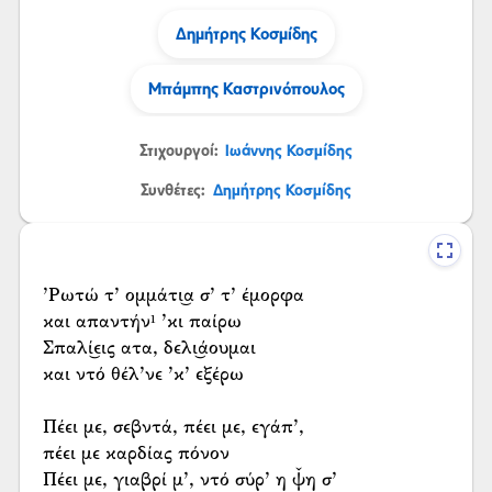
Δημήτρης Κοσμίδης
Μπάμπης Καστρινόπουλος
Στιχουργοί:
Ιωάννης Κοσμίδης
Συνθέτες:
Δημήτρης Κοσμίδης
’Ρωτώ τ’ ομμάτι͜α σ’ τ’ έμορφα
και απαντήν¹ ’κι παίρω
Σπαλί͜εις ατα, δελι͜άουμαι
και ντό θέλ’νε ’κ’ εξέρω
Πέει με, σεβντά, πέει με, εγάπ’,
πέει με καρδίας πόνον
Πέει με, γιαβρί μ’, ντό σύρ’ η ψ̌η σ’