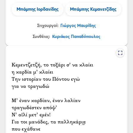
Μπάμπης Ιορδανίδης
Μπάμπης Κεμανετζίδης
Στιχουργοί:
Γιώργος Μαυρίδης
Συνθέτες:
Κυριάκος Παπαδόπουλος
Κεμεντζ̌ετζ̌ή, το τοξάρι σ’ να κλαίει
η καρδία μ’ κλαίει
Την ιστορίαν του Πόντου εγώ
για να τραγωδώ
Μ’ έναν καρδίαν, έναν λαλίαν
τραγωδέστεν απόψ’
Ν’ αϊλί μετ’ εμέν!
Για τοι μανάδες, τα παλληκάρι͜α
που εχάθανε