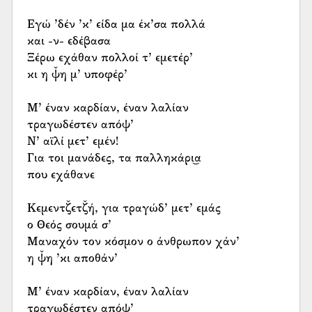
Εγώ ’δέν ’κ’ είδα μα έκ’σα πολλά
και -ν- εδέβασα
Ξέρω εχάθαν πολλοί τ’ εμετέρ’
κι η ψ̌η μ’ υποφέρ’
Μ’ έναν καρδίαν, έναν λαλίαν
τραγωδέστεν απόψ’
Ν’ αϊλί μετ’ εμέν!
Για τοι μανάδες, τα παλληκάρι͜α
που εχάθανε
Κεμεντζ̌ετζ̌ή, για τραγώδ’ μετ’ εμάς
ο Θεός σουμά σ’
Μαναχόν τον κόσμον ο άνθρωπον χάν’
η ψ̌η ’κι αποθάν’
Μ’ έναν καρδίαν, έναν λαλίαν
τραγωδέστεν απόψ’