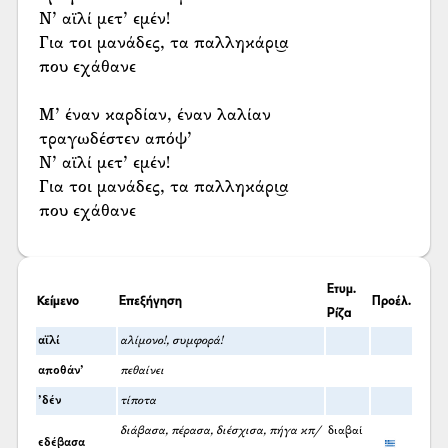
Ν’ αϊλί μετ’ εμέν!
Για τοι μανάδες, τα παλληκάρι͜α
που εχάθανε
Μ’ έναν καρδίαν, έναν λαλίαν
τραγωδέστεν απόψ’
Ν’ αϊλί μετ’ εμέν!
Για τοι μανάδες, τα παλληκάρι͜α
που εχάθανε
Ετυμ.
Κείμενο
Επεξήγηση
Προέλ.
Ρίζα
αϊλί
αλίμονο!, συμφορά!
αποθάν’
πεθαίνει
’δέν
τίποτα
διάβασα, πέρασα, διέσχισα, πήγα κπ/
διαβαί
εδέβασα