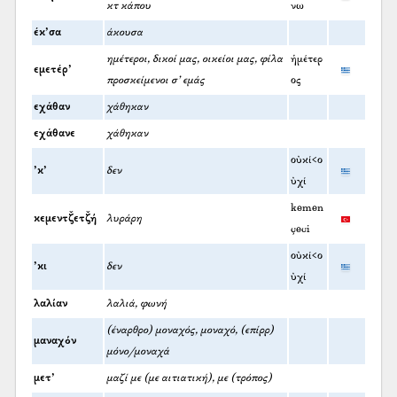
κτ κάπου
νω
έκ’σα
άκουσα
ημέτεροι, δικοί μας, οικείοι μας, φίλα
ἡμέτερ
εμετέρ’
προσκείμενοι σ' εμάς
ος
εχάθαν
χάθηκαν
εχάθανε
χάθηκαν
οὐκί<ο
’κ’
δεν
ὐχί
kemen
κεμεντζ̌ετζ̌ή
λυράρη
çeci
οὐκί<ο
’κι
δεν
ὐχί
λαλίαν
λαλιά, φωνή
(έναρθρο) μοναχός, μοναχό, (επίρρ)
μαναχόν
μόνο/μοναχά
μετ’
μαζί με (με αιτιατική), με (τρόπος)