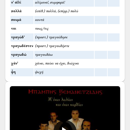
ν’ αϊλί
αλίμονο!, συμφορά!
πολλά
(επίθ.) πολλά, (επίρρ.) πολύ
σουμά
κοντά
τοι
τους/τις
τραγώδ’
(προστ.) τραγούδησε
τραγωδέστεν
(προστ.) τραγουδήστε
τραγωδώ
τραγουδάω
χάν’
χάνει, παύει να έχει, διώχνει
ψ̌η
ψυχή