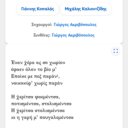
Γιάννης Κοπαλάς
Μιχάλης Καλιοντζίδης
Στιχουργοί:
Γιώργος Ακριβόπουλος
Συνθέτες:
Γιώργος Ακριβόπουλος
Έναν χ̌έρα ας σο χωρίον
έφαεν όλον το βίο μ’
Εποίκε με πες̌ παράν¹,
νοικοκύρ’ χωρίς παράν
Η χ̌ερίτσα φαεμέντσα,
ποτισμέντσα, στολισμέντσα
Η χ̌ερίτσα στολισμέντσα
κι η γαρή μ’ πουγαλεμέντσα