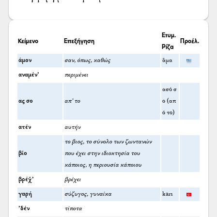
Ετυμ.
Κείμενο
Επεξήγηση
Προέλ.
Ρίζα
άμον
σαν, όπως, καθώς
ἅμα
αναμέν’
περιμένει
ασό σ
ας σο
απ’ το
ο (απ
ό το)
ατέν
αυτήν
το βιος, το σύνολο των ζωντανών
βίο
που έχει στην ιδιοκτησία του
κάποιος, η περιουσία κάποιου
βρέχ̌’
βρέχει
γαρή
σύζυγος, γυναίκα
karı
’δέν
τίποτα