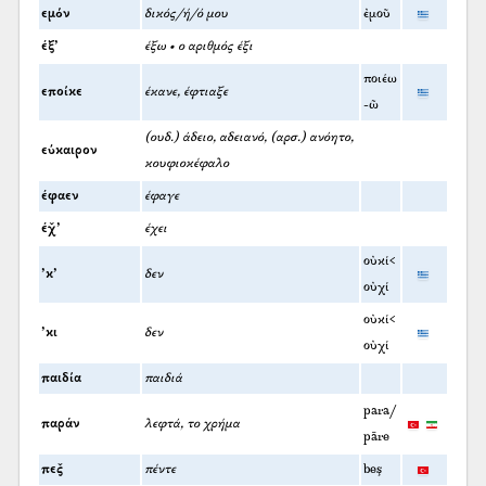
εμόν
δικός/ή/ό μου
ἐμοῦ
έξ’
έξω • ο αριθμός έξι
ποιέω
εποίκε
έκανε, έφτιαξε
-ῶ
(ουδ.) άδειο, αδειανό, (αρσ.) ανόητο,
εύκαιρον
κουφιοκέφαλο
έφαεν
έφαγε
έχ̌’
έχει
οὐκί<
’κ’
δεν
οὐχί
οὐκί<
’κι
δεν
οὐχί
παιδία
παιδιά
para/
παράν
λεφτά, το χρήμα
pāre
πες̌
πέντε
beş