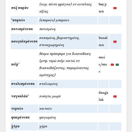
(κυρ. πέντε φράγκα) κτ ευτελούς
beş p
πες̌ παράν
αξίας
ara
’πορούν
(επορούν) μπορούν
ποτισμέντσα
ποτισμένη
σκασμένη, βαριεστημένη,
bunal
πουγαλεμέντσα
στενοχωρημένη
ma
θέαμα πρόσφορο για διασκέδαση
seyi
(μτφ. τερώ σεΐρ: κοιτώ κτ
σεΐρ’
r/sey
διασκεδάζοντας, παραμένοντας
r
αμέτοχος)
στολισμέντσα
στολισμένη
danga
ταγκαλάκ’
ανόητο, μωρό
lak
τερούν
κοιτούν
φαεμέντσα
φαγωμένη
χ̌έρα
χήρα