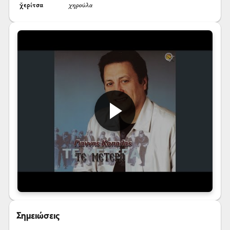
χ̌ερίτσα
χηρούλα
Σημειώσεις