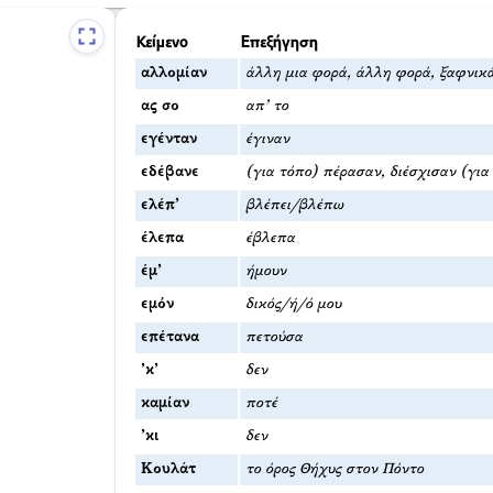
Κείμενο
Επεξήγηση
αλλομίαν
άλλη μια φορά, άλλη φορά, ξαφνικ
ας σο
απ’ το
εγένταν
έγιναν
εδέβανε
(για τόπο) πέρασαν, διέσχισαν (για
ελέπ’
βλέπει/βλέπω
έλεπα
έβλεπα
έμ’
ήμουν
εμόν
δικός/ή/ό μου
επέτανα
πετούσα
’κ’
δεν
καμίαν
ποτέ
’κι
δεν
Κουλάτ
το όρος Θήχυς στον Πόντο