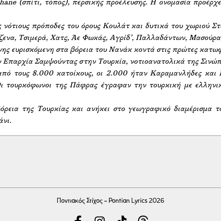
hane (σπίτι, τόπος), περσικής προέλευσης. Η ονομασία προέρχ
ς νότιους πρόποδες του όρους Κουλάτ και δυτικά του χωριού Στ
ενα, Τσιμερά, Χατς, Άε Φωκάς, Αγρίδ’, Παλλαδάντων, Μασούρα, 
ης ευρισκόμενη στα βόρεια του Νανάκ κοντά στις πρώτες κατωφέ
ην Επαρχία Σαμψούντας στην Τουρκία, νοτιοανατολικά της Σινώπ
πό τους 8.000 κατοίκους, οι 2.000 ήταν Καραμανλήδες και Π
 τουρκόφωνοι της Πάφρας έγραφαν την τουρκική με ελληνικο
ρεια της Τουρκίας και ανήκει στο γεωγραφικό διαμέρισμα το
άνι.
Ποντιακός Στίχος - Pontian Lyrics 2026