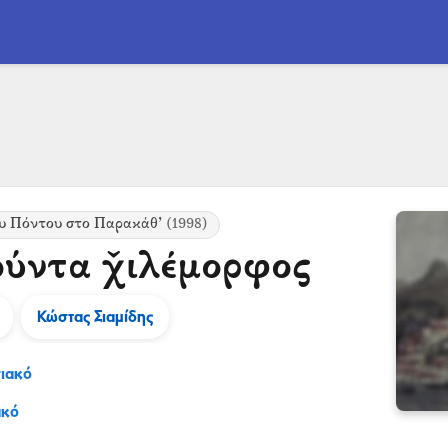
υ Πόντου στο Παρακάθ’
(1998)
ύντα χ̌ιλέμορφος
Κώστας Σιαμίδης
ιακό
ακό