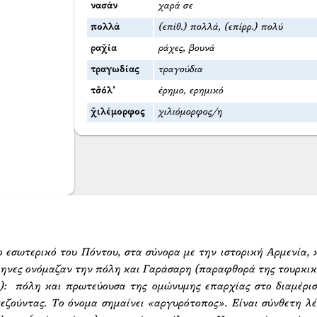
νασάν
χαρά σε
πολλά
(επίθ.) πολλά, (επίρρ.) πολύ
ραχ̌ία
ράχες, βουνά
τραγωδίας
τραγούδια
τσ̌όλ’
έρημο, ερημικό
χ̌ιλέμορφος
χιλιόμορφος/η
εσωτερικό του Πόντου, στα σύνορα με την ιστορική Αρμενία, κ
ηνες ονόμαζαν την πόλη και Γαράσαρη (παραφθορά της τουρκική
):  πόλη και πρωτεύουσα της ομώνυμης επαρχίας στο διαμέρι
εζούντας. Το όνομα σημαίνει «αργυρότοπος». Είναι σύνθετη λ