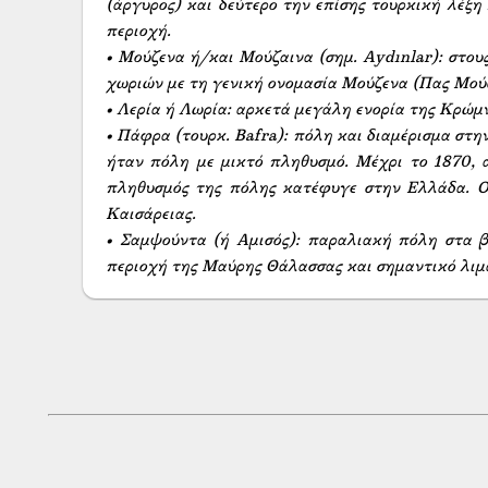
(άργυρος) και δεύτερο την επίσης τουρκική λέξη 
περιοχή.

• Μούζενα ή/και Μούζαινα (σημ. Aydınlar): στου
χωριών με τη γενική ονομασία Μούζενα (Πας Μούζ
• Λερία ή Λωρία: αρκετά μεγάλη ενορία της Κρώμν
• Πάφρα (τουρκ. Bafra): πόλη και διαμέρισμα στ
ήταν πόλη με μικτό πληθυσμό. Μέχρι το 1870, α
πληθυσμός της πόλης κατέφυγε στην Ελλάδα. Οι
Καισάρειας.

• Σαμψούντα (ή Αμισός): παραλιακή πόλη στα βό
περιοχή της Μαύρης Θάλασσας και σημαντικό λιμ