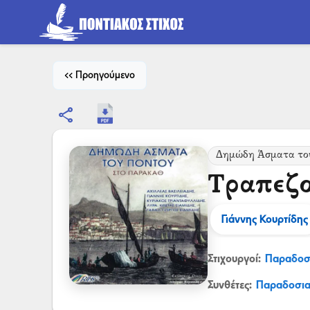
<< Προηγούμενο
share
Δημώδη Άσματα το
Τραπεζο
Γιάννης Κουρτίδης
Στιχουργοί:
Παραδοσ
Συνθέτες:
Παραδοσι