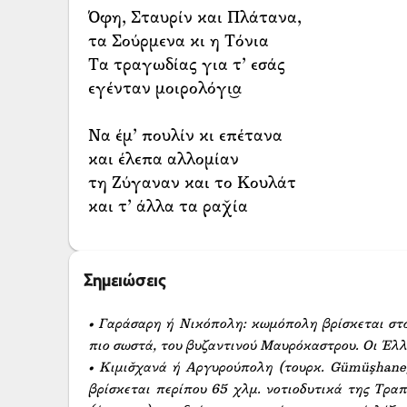
Όφη, Σταυρίν και Πλάτανα,
τα Σούρμενα κι η Τόνια
Τα τραγωδίας για τ’ εσάς
εγένταν μοιρολόγι͜α
Να έμ’ πουλίν κι επέτανα
και έλεπα αλλομίαν
τη Ζύγαναν και το Κουλάτ
και τ’ άλλα τα ραχ̌ία
Σημειώσεις
• Γαράσαρη ή Νικόπολη: κωμόπολη βρίσκεται στο 
πιο σωστά, του βυζαντινού Μαυρόκαστρου. Οι Έλλ
• Κιμισ̌χανά ή Αργυρούπολη (τουρκ. Gümüşhane
βρίσκεται περίπου 65 χλμ. νοτιοδυτικά της Τραπ