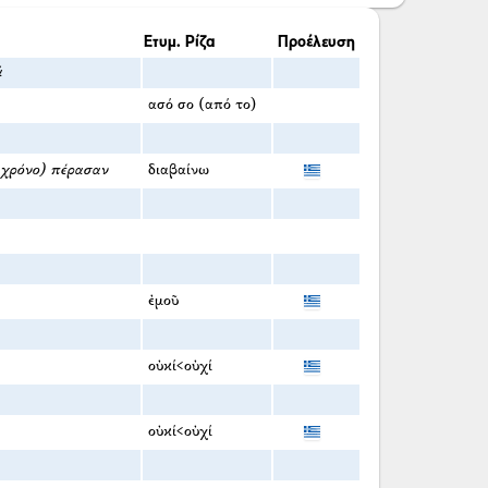
Ετυμ. Ρίζα
Προέλευση
ά
ασό σο (από το)
 χρόνο) πέρασαν
διαβαίνω
ἐμοῦ
οὐκί<οὐχί
οὐκί<οὐχί