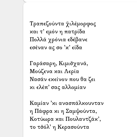
Τραπεζούντα χ̌ιλέμορφος
και τ’ εμόν η πατρίδα
Πολλά χρόνια εδέβανε
εσέναν ας σο ’κ’ είδα
Γαράσαρη, Κιμισ̌χανά,
Μούζενα και Λερία
Νασάν εκείνον που θα ζει
κι ελέπ’ σας αλλομίαν
Καμίαν ’κι ανασπάλκουνταν
η Πάφρα κι η Σαμψούντα,
Κοτύωρα και Πουλαντζάκ’,
το τσ̌όλ’ η Κερασούντα