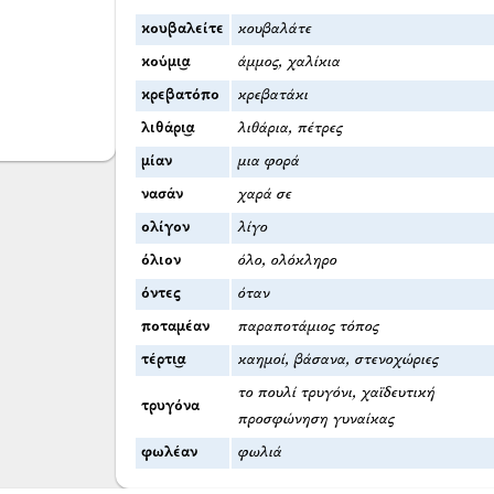
κουβαλείτε
κουβαλάτε
κούμι͜α
άμμος, χαλίκια
κρεβατόπο
κρεβατάκι
λιθάρι͜α
λιθάρια, πέτρες
μίαν
μια φορά
νασάν
χαρά σε
ολίγον
λίγο
όλιον
όλο, ολόκληρο
όντες
όταν
ποταμέαν
παραποτάμιος τόπος
τέρτι͜α
καημοί, βάσανα, στενοχώριες
το πουλί τρυγόνι, χαϊδευτική
τρυγόνα
προσφώνηση γυναίκας
φωλέαν
φωλιά