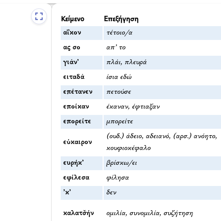
Κείμενο
Επεξήγηση
αΐκον
τέτοιο/α
ας σο
απ’ το
γιάν’
πλάι, πλευρά
ειταδά
ίσια εδώ
επέτανεν
πετούσε
εποίκαν
έκαναν, έφτιαξαν
επορείτε
μπορείτε
(ουδ.) άδειο, αδειανό, (αρσ.) ανόητο,
εύκαιρον
κουφιοκέφαλο
ευρήκ’
βρίσκω/ει
εφίλεσα
φίλησα
’κ’
δεν
καλατσ̌ήν
ομιλία, συνομιλία, συζήτηση