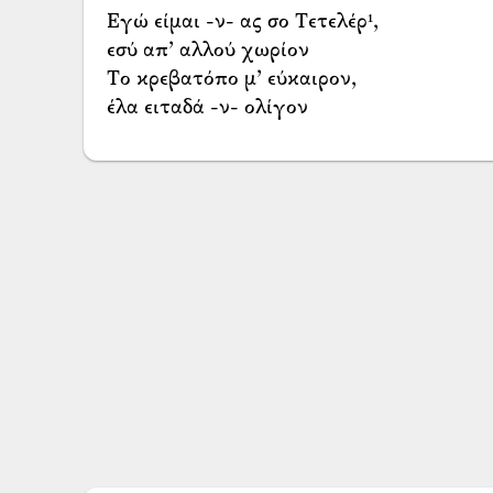
Εγώ είμαι -ν- ας σο Τετελέρ¹,
εσύ απ’ αλλού χωρίον
Το κρεβατόπο μ’ εύκαιρον,
έλα ειταδά -ν- ολίγον