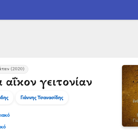
άταν
(2020)
 αΐκον γειτονίαν
άδης
Γιάννης Τσανασίδης
ιακό
ακό