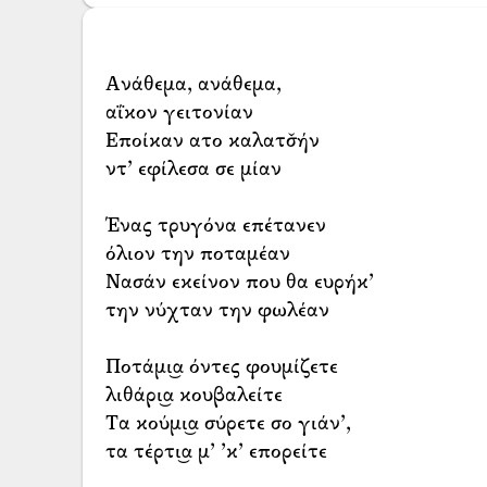
Ανάθεμα, ανάθεμα,
αΐκον γειτονίαν
Εποίκαν ατο καλατσ̌ήν
ντ’ εφίλεσα σε μίαν
Ένας τρυγόνα επέτανεν
όλιον την ποταμέαν
Νασάν εκείνον που θα ευρήκ’
την νύχταν την φωλέαν
Ποτάμι͜α όντες φουμίζετε
λιθάρι͜α κουβαλείτε
Τα κούμι͜α σύρετε σο γιάν’,
τα τέρτι͜α μ’ ’κ’ επορείτε