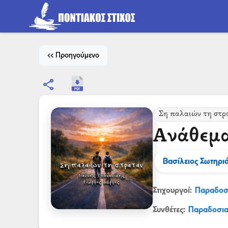
<< Προηγούμενο
share
Ση παλαιών τη στρ
Ανάθεμα
Βασίλειος Σωτηρι
Στιχουργοί:
Παραδοσ
Συνθέτες:
Παραδοσι