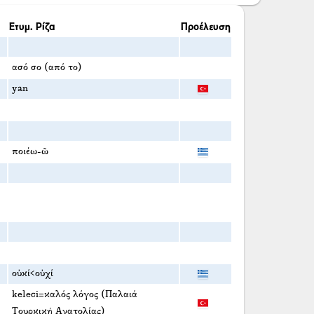
Ετυμ. Ρίζα
Προέλευση
ασό σο (από το)
yan
ποιέω-ῶ
οὐκί<οὐχί
keleci=καλός λόγος (Παλαιά
Τουρκική Ανατολίας)