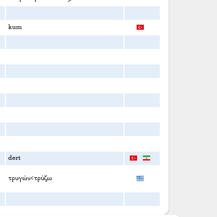
kum
dert
τρυγών<τρύζω